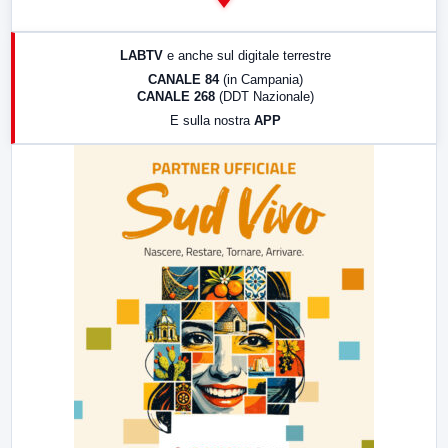
14:00
LabNews
17:00
LabNews (replica)
LABTV
e anche sul digitale terrestre
18:30
Di Faccia e di Profilo (repliche)
CANALE 84
(in Campania)
CANALE 268
(DDT Nazionale)
19:30
LabNews (Diretta)
E sulla nostra
APP
21:00
Free Sport
23:00
LabNews (replica)