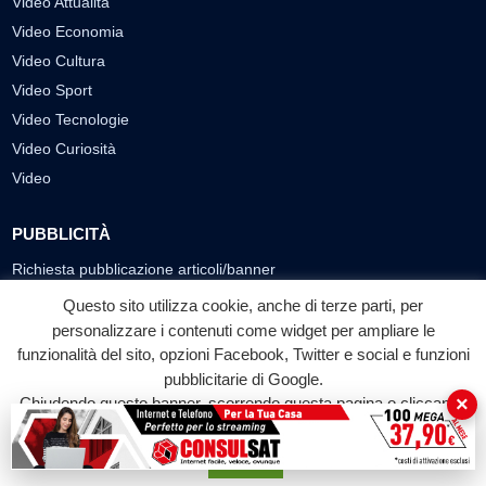
Video Attualità
Video Economia
Video Cultura
Video Sport
Video Tecnologie
Video Curiosità
Video
PUBBLICITÀ
Richiesta pubblicazione articoli/banner
Questo sito utilizza cookie, anche di terze parti, per
SEGUICI SUI SOCIAL
personalizzare i contenuti come widget per ampliare le
f
◎
▶
funzionalità del sito, opzioni Facebook, Twitter e social e funzioni
pubblicitarie di Google.
Facebook
Instagram
YouTube
×
Chiudendo questo banner, scorrendo questa pagina o cliccando
su qualunque suo elemento acconsenti all'uso dei cookie.
© 2026 LABTV - Tutti i diritti riservati
Accetta