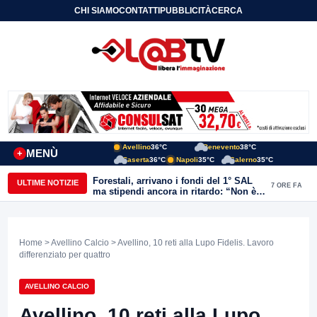
CHI SIAMO
CONTATTI
PUBBLICITÀ
CERCA
Avellino
36°C
Benevento
38°C
MENÙ
+
Caserta
36°C
Napoli
35°C
Salerno
35°C
Forestali, arrivano i fondi del 1° SAL
ULTIME NOTIZIE
7 ORE FA
ma stipendi ancora in ritardo: “Non è
più sostenibile”
Home
>
Avellino Calcio
> Avellino, 10 reti alla Lupo Fidelis. Lavoro
differenziato per quattro
AVELLINO CALCIO
Avellino, 10 reti alla Lupo