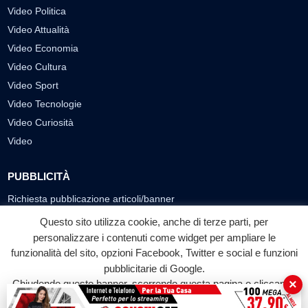
Video Politica
Video Attualità
Video Economia
Video Cultura
Video Sport
Video Tecnologie
Video Curiosità
Video
PUBBLICITÀ
Richiesta pubblicazione articoli/banner
Questo sito utilizza cookie, anche di terze parti, per
SEGUICI SUI SOCIAL
personalizzare i contenuti come widget per ampliare le
f
◎
▶
funzionalità del sito, opzioni Facebook, Twitter e social e funzioni
pubblicitarie di Google.
Facebook
Instagram
YouTube
×
Chiudendo questo banner, scorrendo questa pagina o cliccando
su qualunque suo elemento acconsenti all'uso dei cookie.