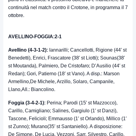
continuità nel match contro il Crotone, in programma il 7
ottobre.
AVELLINO-FOGGIA:2-1
Avellino (4-3-1-2):
Iannarilli; Cancellotti, Rigione (44′ st
Benedetti), Enrici, Frascatore (38′ st Liotti); Sounas(38′
st Moutanda), Palmiero, De Cristofaro; D’Ausilio (44′ st
Redan); Gori, Patierno (18′ st Vano). A disp.: Marson
Armellino,De Michele, Arzillo, Solaro, Campanile,
Llano,All.: Biancolino.
Foggia
(3-4-2-1):
Perina; Parodi (15′ st Mazzocco),
Carillo, Camigliano; Salines, Gargiulo (1′ st Danzi),
Tascone, Felicioli; Emmausso (1′ st Orlando), Millico (1′
st Zunno); Murano(35′ st Santaniello). A disposizione:
De Simone, De Lucia, Vezzoni, Sarr, Silvestro, Carillo,