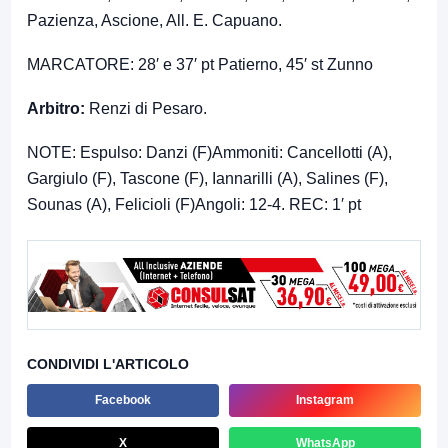
Pazienza, Ascione, All. E. Capuano.
MARCATORE: 28′ e 37′ pt Patierno, 45′ st Zunno
Arbitro:
Renzi di Pesaro.
NOTE: Espulso: Danzi (F)Ammoniti: Cancellotti (A),
Gargiulo (F), Tascone (F), Iannarilli (A), Salines (F),
Sounas (A), Felicioli (F)Angoli: 12-4. REC: 1′ pt
CONDIVIDI L'ARTICOLO
Facebook
Instagram
X
WhatsApp