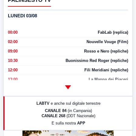
PALINSESTO TV
LUNEDI 03/08
00:00
FabLab (replica)
02:00
Nouvelle Vouge (Film)
09:00
Rosso e Nero (repliche)
10:30
Buonissimo Red Roger (repliche)
12:00
Fili Meridiani (repliche)
13:00
La Mappa dei Piaceri
14:00
LabNews
17:00
LabNews (replica)
LABTV
e anche sul digitale terrestre
18:30
Di Faccia e di Profilo (repliche)
CANALE 84
(in Campania)
CANALE 268
(DDT Nazionale)
19:30
LabNews (Diretta)
E sulla nostra
APP
21:00
Free Sport
23:00
LabNews (replica)