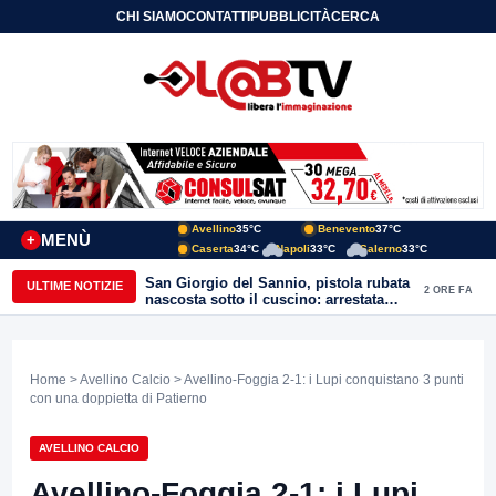
CHI SIAMO
CONTATTI
PUBBLICITÀ
CERCA
Avellino
35°C
Benevento
37°C
MENÙ
+
Caserta
34°C
Napoli
33°C
Salerno
33°C
San Giorgio del Sannio, pistola rubata
ULTIME NOTIZIE
2 ORE FA
nascosta sotto il cuscino: arrestata
51enne
Home
>
Avellino Calcio
> Avellino-Foggia 2-1: i Lupi conquistano 3 punti
con una doppietta di Patierno
AVELLINO CALCIO
Avellino-Foggia 2-1: i Lupi