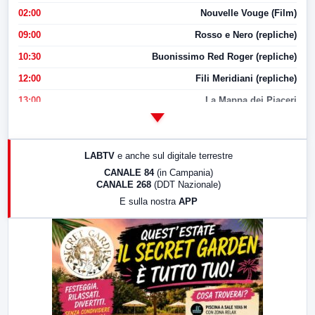
02:00
Nouvelle Vouge (Film)
09:00
Rosso e Nero (repliche)
10:30
Buonissimo Red Roger (repliche)
12:00
Fili Meridiani (repliche)
13:00
La Mappa dei Piaceri
14:00
LabNews
17:00
LabNews (replica)
LABTV
e anche sul digitale terrestre
18:30
Di Faccia e di Profilo (repliche)
CANALE 84
(in Campania)
CANALE 268
(DDT Nazionale)
19:30
LabNews (Diretta)
E sulla nostra
APP
21:00
Free Sport
23:00
LabNews (replica)