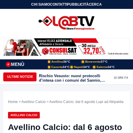
CHI SIAMO
CONTATTI
PUBBLICITÀ
CERCA
Avellino
36°C
Benevento
37°C
MENÙ
+
Caserta
34°C
Napoli
34°C
Salerno
34°C
Rischio Vesuvio: nuovi protocolli
ULTIME NOTIZIE
15 ORE FA
d’intesa con i comuni del Sannio,
firmato il protocollo con Arpaise
Home
>
Avellino Calcio
> Avellino Calcio: dal 6 agosto Lupi ad Atripalda
AVELLINO CALCIO
Avellino Calcio: dal 6 agosto