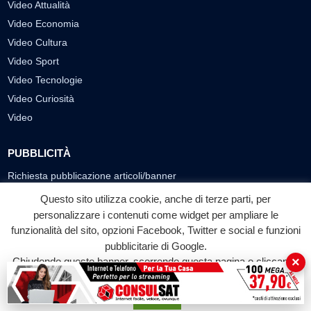
Video Attualità
Video Economia
Video Cultura
Video Sport
Video Tecnologie
Video Curiosità
Video
PUBBLICITÀ
Richiesta pubblicazione articoli/banner
Questo sito utilizza cookie, anche di terze parti, per
SEGUICI SUI SOCIAL
personalizzare i contenuti come widget per ampliare le
funzionalità del sito, opzioni Facebook, Twitter e social e funzioni
f
◎
▶
pubblicitarie di Google.
Facebook
Instagram
YouTube
×
Chiudendo questo banner, scorrendo questa pagina o cliccando
su qualunque suo elemento acconsenti all'uso dei cookie.
© 2026 LABTV - Tutti i diritti riservati
Accetta