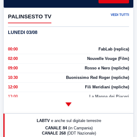
VEDI TUTTI
PALINSESTO TV
LUNEDI 03/08
00:00
FabLab (replica)
02:00
Nouvelle Vouge (Film)
09:00
Rosso e Nero (repliche)
10:30
Buonissimo Red Roger (repliche)
12:00
Fili Meridiani (repliche)
13:00
La Mappa dei Piaceri
14:00
LabNews
17:00
LabNews (replica)
LABTV
e anche sul digitale terrestre
18:30
Di Faccia e di Profilo (repliche)
CANALE 84
(in Campania)
CANALE 268
(DDT Nazionale)
19:30
LabNews (Diretta)