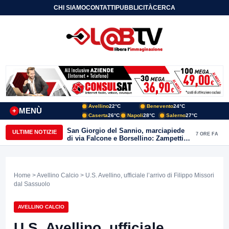
CHI SIAMO
CONTATTI
PUBBLICITÀ
CERCA
Avellino
22°C
Benevento
24°C
MENÙ
+
Caserta
26°C
Napoli
28°C
Salerno
27°C
San Giorgio del Sannio, marciapiede
ULTIME NOTIZIE
7 ORE FA
di via Falcone e Borsellino: Zampetti e
Lombardi replicano alle polemiche
Home
>
Avellino Calcio
> U.S. Avellino, ufficiale l’arrivo di Filippo Missori
dal Sassuolo
AVELLINO CALCIO
U.S. Avellino, ufficiale