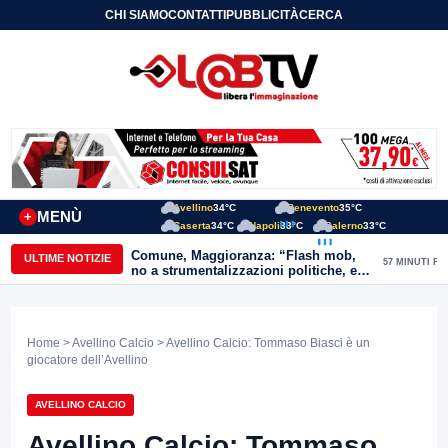
CHI SIAMO
CONTATTI
PUBBLICITÀ
CERCA
Avellino
34°C
Benevento
35°C
MENÙ
+
Caserta
34°C
Napoli
33°C
Salerno
33°C
Comune, Maggioranza: “Flash mob,
ULTIME NOTIZIE
57 MINUTI FA
no a strumentalizzazioni politiche, ex
assessori non fingano di cadere dalle
nubi”
Home
>
Avellino Calcio
> Avellino Calcio: Tommaso Biasci è un
giocatore dell’Avellino
AVELLINO CALCIO
Avellino Calcio: Tommaso