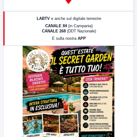
14:00
LabNews
17:00
LabNews (replica)
LABTV
e anche sul digitale terrestre
18:30
Di Faccia e di Profilo (repliche)
CANALE 84
(in Campania)
CANALE 268
(DDT Nazionale)
19:30
LabNews (Diretta)
E sulla nostra
APP
21:00
Free Sport
23:00
LabNews (replica)