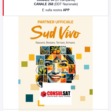
CANALE 268
(DDT Nazionale)
19:30
LabNews (Diretta)
E sulla nostra
APP
21:00
Free Sport
23:00
LabNews (replica)