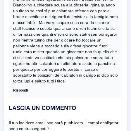
Biancolino a chiedere scusa alla tifoseria irpina quando
un tifoso se cosi si puo chiamare offende con parole
brutte e schifose nei riguardi del mister e la famiglia nom
e accettabile. Ma vorrei capire cosa cera da chiarire
staff tecnico e soceta,qua ci sono errori technici e tattici
di formazzione quanti errori ci sono stati esempio sgarbi
non rientra tutino che per giocare ho toccare un
pallonne viene a toccarlo sulla difesa giocatori fuori
ruolo caro mister quando un giocatore non fa quello che
ci si chiede va sostituito che sia palmiero e soprattutto
sgarbi ho altri calciatori un allenatore siede in panchina
per questo per correggere le partite in corso e
sopratutto le posizioni dei calciatori in campo io dico solo
forza lupi e saluto tutti i tifosi
Rispondi
LASCIA UN COMMENTO
Il tuo indirizzo email non sarà pubblicato.
I campi obbligatori
sono contrassegnati
*