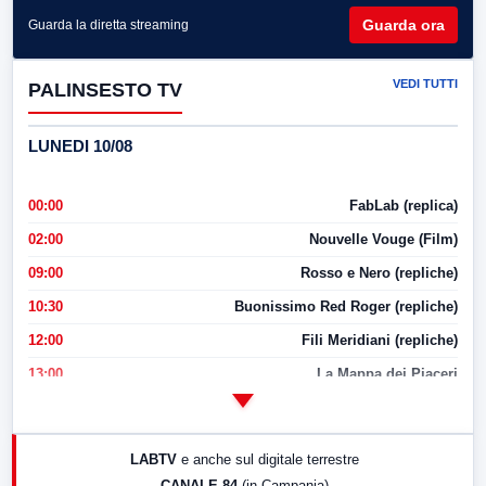
Guarda ora
Guarda la diretta streaming
VEDI TUTTI
PALINSESTO TV
LUNEDI 10/08
00:00
FabLab (replica)
02:00
Nouvelle Vouge (Film)
09:00
Rosso e Nero (repliche)
10:30
Buonissimo Red Roger (repliche)
12:00
Fili Meridiani (repliche)
13:00
La Mappa dei Piaceri
14:00
LabNews
17:00
LabNews (replica)
LABTV
e anche sul digitale terrestre
18:30
Di Faccia e di Profilo (repliche)
CANALE 84
(in Campania)