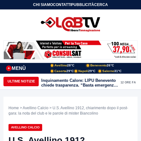
CHI SIAMO
CONTATTI
PUBBLICITÀ
CERCA
Avellino
28°C
Benevento
26°C
MENÙ
+
Caserta
29°C
Napoli
29°C
Salerno
31°C
Inquinamento Calore: LIPU Benevento
ULTIME NOTIZIE
12 ORE FA
chiede trasparenza. “Basta emergenze:
non possiamo continuare a trattare i
nostri corsi d’acqua come semplici
canali di scarico
Home
>
Avellino Calcio
> U.S. Avellino 1912, chiarimento dopo il post-
gara: la nota del club e le parole di mister Biancolino
AVELLINO CALCIO
U.S. Avellino 1912,