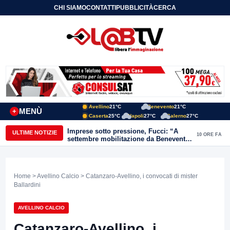
CHI SIAMO
CONTATTI
PUBBLICITÀ
CERCA
Avellino
21°C
Benevento
21°C
MENÙ
+
Caserta
25°C
Napoli
27°C
Salerno
27°C
Imprese sotto pressione, Fucci: “A
ULTIME NOTIZIE
10 ORE FA
settembre mobilitazione da Benevento
e Avellino”
Home
>
Avellino Calcio
> Catanzaro-Avellino, i convocati di mister
Ballardini
AVELLINO CALCIO
Catanzaro-Avellino, i