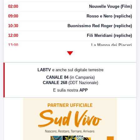
02:00
Nouvelle Vouge (Film)
09:00
Rosso e Nero (repliche)
10:30
Buonissimo Red Roger (repliche)
12:00
Fili Meridiani (repliche)
13:00
La Mappa dei Piaceri
14:00
LabNews
17:00
LabNews (replica)
LABTV
e anche sul digitale terrestre
18:30
Di Faccia e di Profilo (repliche)
CANALE 84
(in Campania)
CANALE 268
(DDT Nazionale)
19:30
LabNews (Diretta)
E sulla nostra
APP
21:00
Free Sport
23:00
LabNews (replica)