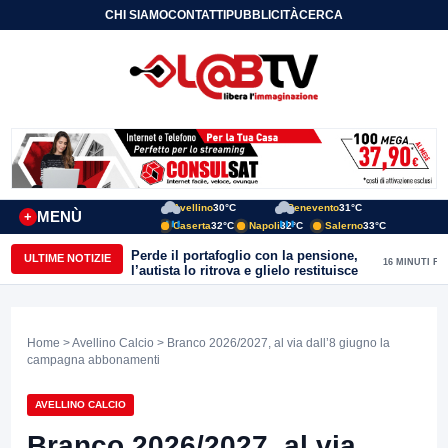
CHI SIAMO
CONTATTI
PUBBLICITÀ
CERCA
Avellino
30°C
Benevento
31°C
MENÙ
+
Caserta
32°C
Napoli
32°C
Salerno
33°C
Perde il portafoglio con la pensione,
ULTIME NOTIZIE
16 MINUTI FA
l’autista lo ritrova e glielo restituisce
Home
>
Avellino Calcio
> Branco 2026/2027, al via dall’8 giugno la
campagna abbonamenti
AVELLINO CALCIO
Branco 2026/2027, al via