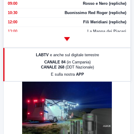
09:00
Rosso e Nero (repliche)
10:30
Buonissimo Red Roger (repliche)
12:00
Fili Meridiani (repliche)
13:00
La Mappa dei Piaceri
14:00
LabNews
17:00
LabNews (replica)
LABTV
e anche sul digitale terrestre
18:30
Di Faccia e di Profilo (repliche)
CANALE 84
(in Campania)
CANALE 268
(DDT Nazionale)
19:30
LabNews (Diretta)
E sulla nostra
APP
21:00
Free Sport
23:00
LabNews (replica)