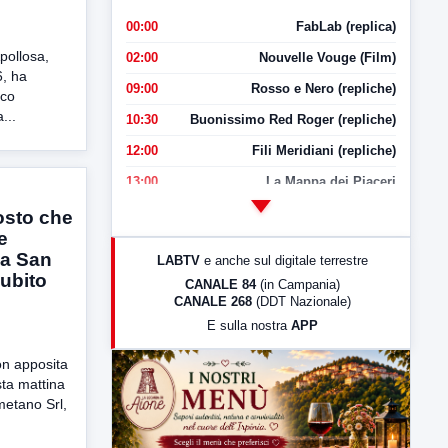
00:00
FabLab (replica)
pollosa,
02:00
Nouvelle Vouge (Film)
6, ha
09:00
Rosso e Nero (repliche)
ico
...
10:30
Buonissimo Red Roger (repliche)
12:00
Fili Meridiani (repliche)
13:00
La Mappa dei Piaceri
14:00
LabNews
osto che
e
17:00
LabNews (replica)
da San
LABTV
e anche sul digitale terrestre
18:30
Di Faccia e di Profilo (repliche)
ubito
CANALE 84
(in Campania)
CANALE 268
(DDT Nazionale)
19:30
LabNews (Diretta)
E sulla nostra
APP
21:00
Free Sport
on apposita
23:00
LabNews (replica)
ta mattina
metano Srl,