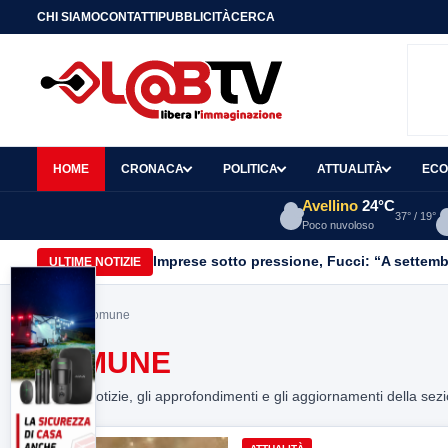
CHI SIAMO
CONTATTI
PUBBLICITÀ
CERCA
HOME
CRONACA
POLITICA
ATTUALITÀ
ECO
Avellino
24°C
37° / 19°
Poco nuvoloso
Imprese sotto pressione, Fucci: “A settemb
ULTIME NOTIZIE
Home
> Comune
COMUNE
Tutte le notizie, gli approfondimenti e gli aggiornamenti della sez