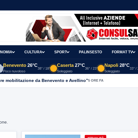
NOMIA
CULTURA
SPORT
PALINSESTO
FORMAT TV
Benevento
26°C
Caserta
27°C
Napoli
28°C
38° / 18°
36° / 23°
33° /
Poco nuvoloso
Soleggiato
Soleggiato
re mobilitazione da Benevento e Avellino”
5 ORE FA
ione.