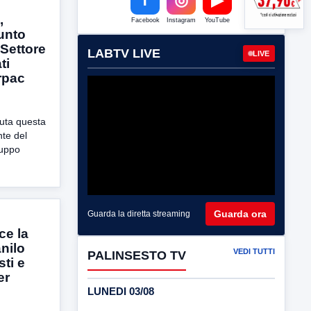
,
Facebook
Instagram
YouTube
unto
-Settore
LABTV LIVE
LIVE
ti
Arpac
nuta questa
nte del
luppo
Guarda ora
Guarda la diretta streaming
ce la
nilo
VEDI TUTTI
PALINSESTO TV
ti e
er
LUNEDI 03/08