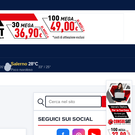
Salerno
28°C
 26°
33° / 25°
Poco nuvoloso
CERCA
Cerca
SEGUICI SUI SOCIAL
f
◎
▶