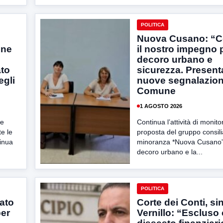
POLITICA
Nuova Cusano: “C
une
il nostro impegno 
decoro urbano e
ato
sicurezza. Present
egli
nuove segnalazioni
Comune
1 AGOSTO 2026
me
Continua l’attività di monit
te le
proposta del gruppo consili
inua
minoranza *Nuova Cusano”p
decoro urbano e la...
POLITICA
ato
Corte dei Conti, s
per
Vernillo: “Escluso