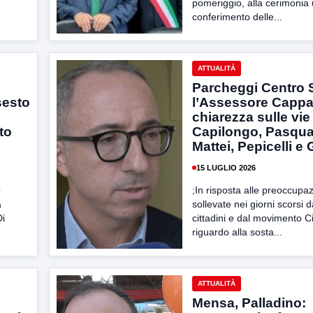
pomeriggio, alla cerimonia u
conferimento delle...
ATTUALITÀ
Parcheggi Centro S
sesto
l’Assessore Cappa
chiarezza sulle vie
to
Capilongo, Pasqual
Mattei, Pepicelli e
15 LUGLIO 2026
o
;In risposta alle preoccupaz
a
sollevate nei giorni scorsi d
Di
cittadini e dal movimento C
riguardo alla sosta...
ATTUALITÀ
Mensa, Palladino: