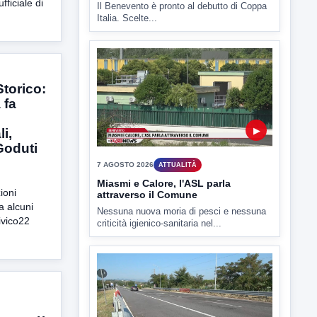
fficiale di
Il Benevento è pronto al debutto di Coppa
Italia. Scelte...
torico:
 fa
▶
i,
 Goduti
7 AGOSTO 2026
ATTUALITÀ
Miasmi e Calore, l'ASL parla
ioni
attraverso il Comune
a alcuni
Nessuna nuova moria di pesci e nessuna
ivico22
criticità igienico-sanitaria nel...