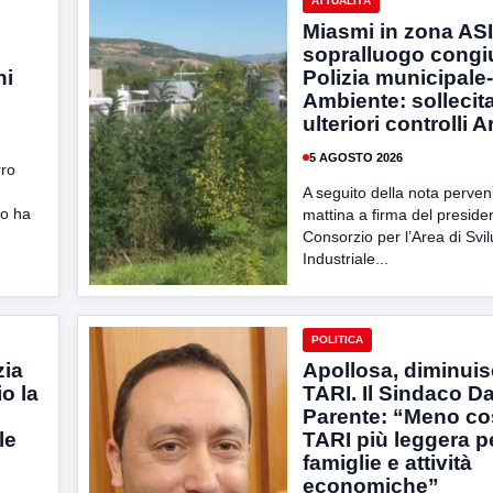
ATTUALITÀ
Miasmi in zona ASI
sopralluogo congi
ni
Polizia municipale
Ambiente: sollecita
ulteriori controlli 
5 AGOSTO 2026
rro
A seguito della nota perve
to ha
mattina a firma del preside
Consorzio per l’Area di Svi
Industriale...
POLITICA
zia
Apollosa, diminuis
o la
TARI. Il Sindaco Da
Parente: “Meno cos
le
TARI più leggera p
famiglie e attività
economiche”