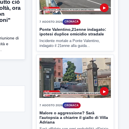
utto ciò
oltà, ora
▶
on
ioni”
7 AGOSTO 2026
CRONACA
Ponte Valentino,21enne indagato:
ipotesi duplice omicidio stradale
riunione di
Incidente mortale a Ponte Valentino,
cità e
indagato il 21enne alla guida...
..
▶
7 AGOSTO 2026
CRONACA
Malore o aggressione? Sarà
l'autopsia a chiarire il giallo di Villa
Adriana
Sarà affidato con ogni probabilità all'inizio