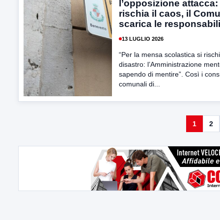
l’opposizione attacca:
rischia il caos, il Com
scarica le responsabil
13 LUGLIO 2026
“Per la mensa scolastica si risch
disastro: l’Amministrazione men
sapendo di mentire”. Così i consi
comunali di...
1
2