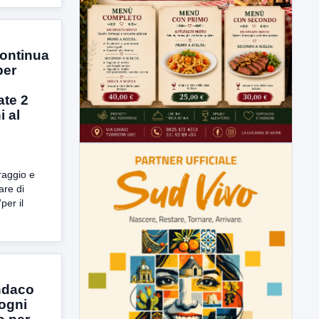
ontinua
per
ate 2
 al
oraggio e
are di
er il
indaco
 ogni