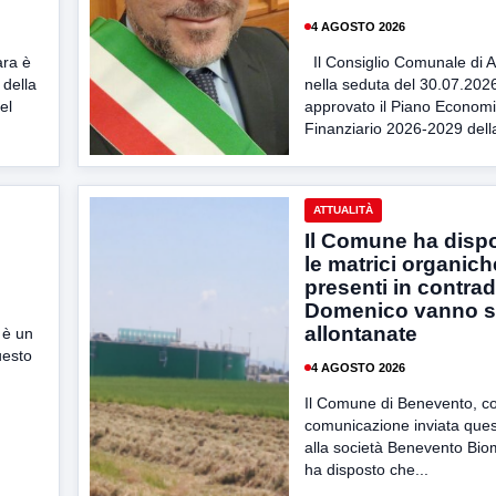
4 AGOSTO 2026
ara è
Il Consiglio Comunale di A
della
nella seduta del 30.07.202
el
approvato il Piano Econom
Finanziario 2026-2029 della
ATTUALITÀ
Il Comune ha disp
le matrici organich
presenti in contra
Domenico vanno s
allontanate
 è un
uesto
4 AGOSTO 2026
Il Comune di Benevento, c
comunicazione inviata ques
alla società Benevento Bio
ha disposto che...