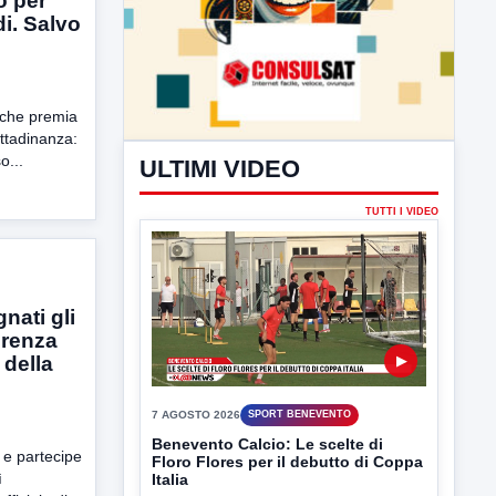
o per
i. Salvo
 che premia
cittadinanza:
o...
ULTIMI VIDEO
TUTTI I VIDEO
i
nati gli
erenza
 della
▶
7 AGOSTO 2026
SPORT BENEVENTO
Benevento Calcio: Le scelte di
 e partecipe
Floro Flores per il debutto di Coppa
ì
Italia