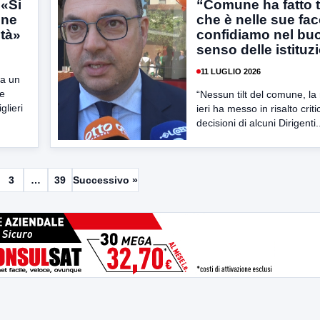
 «Si
“Comune ha fatto t
une
che è nelle sue fac
ità»
confidiamo nel bu
senso delle istituz
11 LUGLIO 2026
ia un
te
“Nessun tilt del comune, la 
glieri
ieri ha messo in risalto criti
decisioni di alcuni Dirigenti.
3
…
39
Successivo »