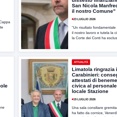
dissesto finanziari
San Nicola Manfred
il nostro Comune”
23 LUGLIO 2026
o Cappa
te
“Un risultato fondamentale
il nostro lavoro e tutela la 
la Corte dei Conti ha esclus
ATTUALITÀ
Limatola ringrazia 
Carabinieri: conseg
attestati di benem
sole
civica al personale
locale Stazione
19 LUGLIO 2026
one
Una sala consiliare gremita
ha fatto da cornice, Venerd