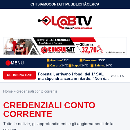
CHI SIAMO
CONTATTI
PUBBLICITÀ
CERCA
Avellino
32°C
Benevento
33°C
MENÙ
+
Caserta
34°C
Napoli
34°C
Salerno
34°C
Forestali, arrivano i fondi del 1° SAL
ULTIME NOTIZIE
2 ORE FA
ma stipendi ancora in ritardo: “Non è
più sostenibile”
Home
> credenziali conto corrente
CREDENZIALI CONTO
CORRENTE
Tutte le notizie, gli approfondimenti e gli aggiornamenti della
sezione.