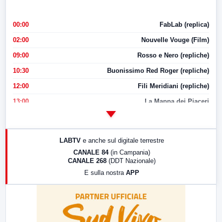
00:00
FabLab (replica)
02:00
Nouvelle Vouge (Film)
09:00
Rosso e Nero (repliche)
10:30
Buonissimo Red Roger (repliche)
12:00
Fili Meridiani (repliche)
13:00
La Mappa dei Piaceri
14:00
LabNews
17:00
LabNews (replica)
LABTV
e anche sul digitale terrestre
18:30
Di Faccia e di Profilo (repliche)
CANALE 84
(in Campania)
CANALE 268
(DDT Nazionale)
19:30
LabNews (Diretta)
E sulla nostra
APP
21:00
Free Sport
23:00
LabNews (replica)