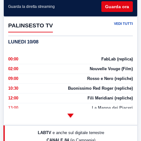
Guarda ora
Guarda la diretta streaming
VEDI TUTTI
PALINSESTO TV
LUNEDI 10/08
00:00
FabLab (replica)
02:00
Nouvelle Vouge (Film)
09:00
Rosso e Nero (repliche)
10:30
Buonissimo Red Roger (repliche)
12:00
Fili Meridiani (repliche)
13:00
La Mappa dei Piaceri
14:00
LabNews
17:00
LabNews (replica)
LABTV
e anche sul digitale terrestre
18:30
Di Faccia e di Profilo (repliche)
CANALE 84
(in Campania)