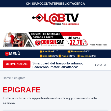
CHI SIAMO
CONTATTI
PUBBLICITÀ
CERCA
Avellino
31°C
Benevento
30°C
MENÙ
+
Caserta
32°C
Napoli
31°C
Salerno
33°C
Smart card del trasporto urbano,
ULTIME NOTIZIE
1 ORA FA
Federconsumatori all’attacco:
«Benevento ha bisogno di uno
sportello fisico»
Home
> epigrafe
EPIGRAFE
Tutte le notizie, gli approfondimenti e gli aggiornamenti della
sezione.