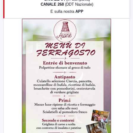
CANALE 268
(DDT Nazionale)
19:30
LabNews (Diretta)
E sulla nostra
APP
21:00
Free Sport
23:00
LabNews (replica)