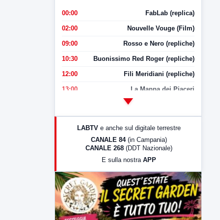
00:00
FabLab (replica)
02:00
Nouvelle Vouge (Film)
09:00
Rosso e Nero (repliche)
10:30
Buonissimo Red Roger (repliche)
12:00
Fili Meridiani (repliche)
13:00
La Mappa dei Piaceri
14:00
LabNews
17:00
LabNews (replica)
LABTV
e anche sul digitale terrestre
18:30
Di Faccia e di Profilo (repliche)
CANALE 84
(in Campania)
CANALE 268
(DDT Nazionale)
19:30
LabNews (Diretta)
E sulla nostra
APP
21:00
Free Sport
23:00
LabNews (replica)