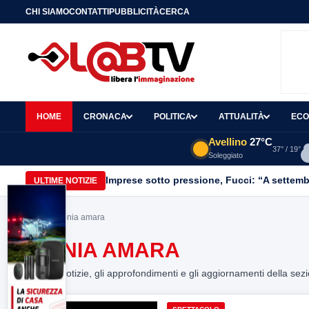
CHI SIAMO
CONTATTI
PUBBLICITÀ
CERCA
HOME
CRONACA
POLITICA
ATTUALITÀ
ECO
Avellino
27°C
37° / 19°
Soleggiato
Imprese sotto pressione, Fucci: “A settemb
ULTIME NOTIZIE
Home
> ironia amara
IRONIA AMARA
Tutte le notizie, gli approfondimenti e gli aggiornamenti della sez