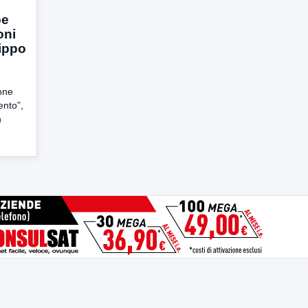
be
oni
lippo
one
ento”,
n