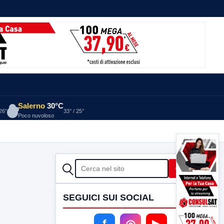
Salerno
30°C
 26°
33° / 25°
Poco nuvoloso
CERCA
Cerca
SEGUICI SUI SOCIAL
f
◎
▶