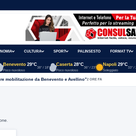
NOMIA
CULTURA
SPORT
PALINSESTO
FORMAT TV
Benevento
29°C
Caserta
28°C
Napoli
29°C
38° / 18°
36° / 23°
33° /
Poco nuvoloso
Poco nuvoloso
Soleggiato
re mobilitazione da Benevento e Avellino”
2 ORE FA
ione.