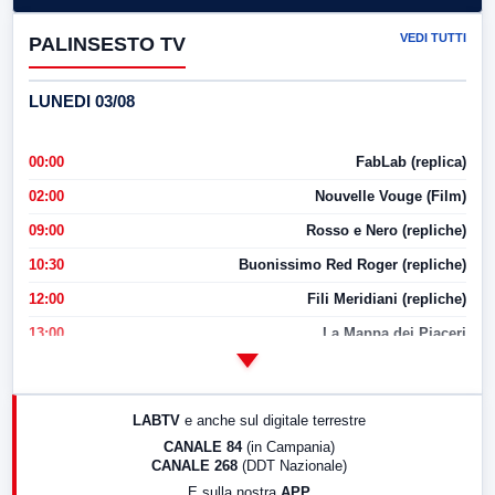
VEDI TUTTI
PALINSESTO TV
LUNEDI 03/08
00:00
FabLab (replica)
02:00
Nouvelle Vouge (Film)
09:00
Rosso e Nero (repliche)
10:30
Buonissimo Red Roger (repliche)
12:00
Fili Meridiani (repliche)
13:00
La Mappa dei Piaceri
14:00
LabNews
17:00
LabNews (replica)
LABTV
e anche sul digitale terrestre
18:30
Di Faccia e di Profilo (repliche)
CANALE 84
(in Campania)
CANALE 268
(DDT Nazionale)
19:30
LabNews (Diretta)
E sulla nostra
APP