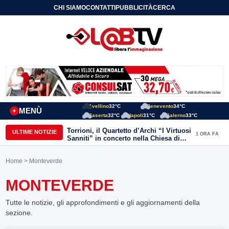
CHI SIAMO
CONTATTI
PUBBLICITÀ
CERCA
Avellino
32°C
Benevento
34°C
MENÙ
+
Caserta
32°C
Napoli
31°C
Salerno
33°C
Torrioni, il Quartetto d’Archi “I Virtuosi
ULTIME NOTIZIE
1 ORA FA
Sanniti” in concerto nella Chiesa di
San Michele Arcangelo
Home
> Monteverde
MONTEVERDE
Tutte le notizie, gli approfondimenti e gli aggiornamenti della
sezione.