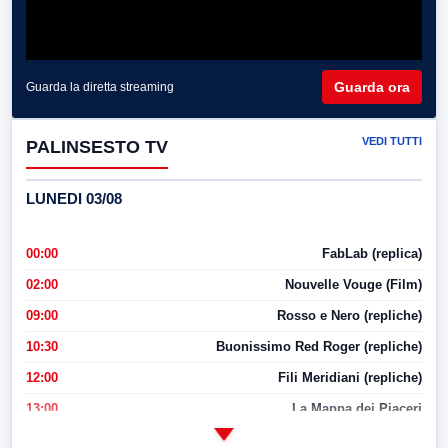
Guarda ora
Guarda la diretta streaming
VEDI TUTTI
PALINSESTO TV
LUNEDI 03/08
00:00
FabLab (replica)
02:00
Nouvelle Vouge (Film)
09:00
Rosso e Nero (repliche)
10:30
Buonissimo Red Roger (repliche)
12:00
Fili Meridiani (repliche)
13:00
La Mappa dei Piaceri
14:00
LabNews