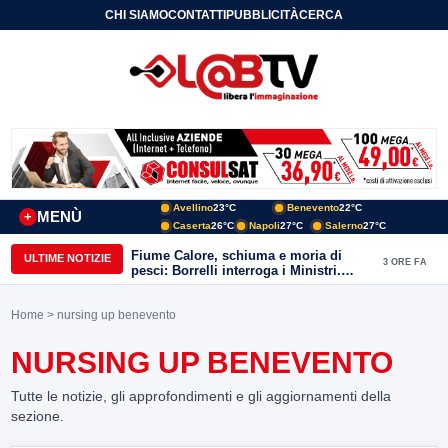
CHI SIAMO
CONTATTI
PUBBLICITÀ
CERCA
Avellino
23°C
Benevento
22°C
MENÙ
+
Caserta
26°C
Napoli
27°C
Salerno
27°C
Fiume Calore, schiuma e moria di
ULTIME NOTIZIE
3 ORE FA
pesci: Borrelli interroga i Ministri.
“Benevento paga l’assenza del
depuratore
Home
> nursing up benevento
NURSING UP BENEVENTO
Tutte le notizie, gli approfondimenti e gli aggiornamenti della
sezione.