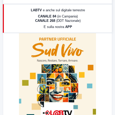
17:00
LabNews (replica)
LABTV
e anche sul digitale terrestre
18:30
Di Faccia e di Profilo (repliche)
CANALE 84
(in Campania)
CANALE 268
(DDT Nazionale)
19:30
LabNews (Diretta)
E sulla nostra
APP
21:00
Free Sport
23:00
LabNews (replica)