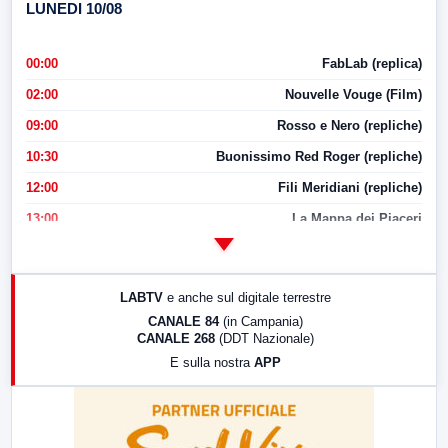
LUNEDI 10/08
00:00
FabLab (replica)
02:00
Nouvelle Vouge (Film)
09:00
Rosso e Nero (repliche)
10:30
Buonissimo Red Roger (repliche)
12:00
Fili Meridiani (repliche)
13:00
La Mappa dei Piaceri
14:00
LabNews
17:00
LabNews (replica)
LABTV
e anche sul digitale terrestre
18:30
Di Faccia e di Profilo (repliche)
CANALE 84
(in Campania)
CANALE 268
(DDT Nazionale)
19:30
LabNews (Diretta)
E sulla nostra
APP
21:00
Free Sport
23:00
LabNews (replica)