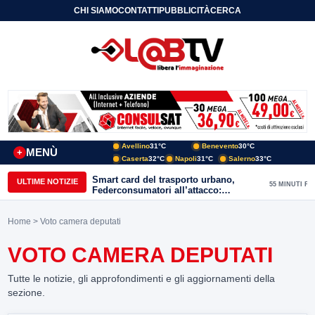
CHI SIAMO
CONTATTI
PUBBLICITÀ
CERCA
Avellino
31°C
Benevento
30°C
MENÙ
+
Caserta
32°C
Napoli
31°C
Salerno
33°C
Smart card del trasporto urbano,
ULTIME NOTIZIE
55 MINUTI FA
Federconsumatori all’attacco:
«Benevento ha bisogno di uno
sportello fisico»
Home
> Voto camera deputati
VOTO CAMERA DEPUTATI
Tutte le notizie, gli approfondimenti e gli aggiornamenti della
sezione.