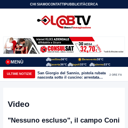
CHI SIAMO
CONTATTI
PUBBLICITÀ
CERCA
Avellino
36°C
Benevento
38°C
MENÙ
+
Caserta
36°C
Napoli
33°C
Salerno
33°C
San Giorgio del Sannio, pistola rubata
ULTIME NOTIZIE
2 ORE FA
nascosta sotto il cuscino: arrestata
51enne
Video
"Nessuno escluso", il campo Coni