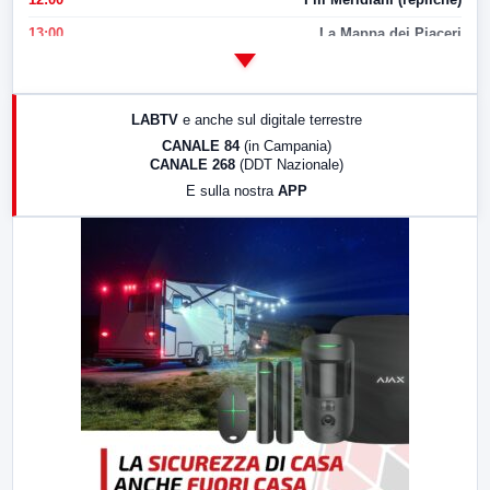
13:00
La Mappa dei Piaceri
14:00
LabNews
17:00
LabNews (replica)
LABTV
e anche sul digitale terrestre
18:30
Di Faccia e di Profilo (repliche)
CANALE 84
(in Campania)
CANALE 268
(DDT Nazionale)
19:30
LabNews (Diretta)
E sulla nostra
APP
21:00
Free Sport
23:00
LabNews (replica)