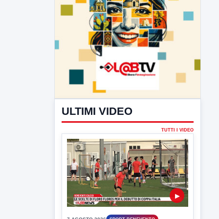
ULTIMI VIDEO
TUTTI I VIDEO
▶
7 AGOSTO 2026
SPORT BENEVENTO
Benevento Calcio: Le scelte di
Floro Flores per il debutto di Coppa
Italia
Il Benevento è pronto al debutto di Coppa
Italia. Scelte...