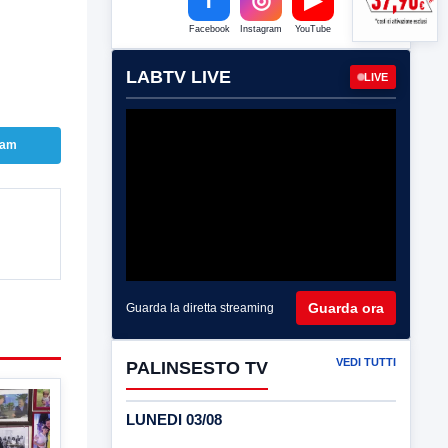
Facebook
Instagram
YouTube
LABTV LIVE
LIVE
ram
Guarda ora
Guarda la diretta streaming
VEDI TUTTI
PALINSESTO TV
LUNEDI 03/08