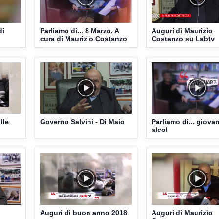
di
Parliamo di... 8 Marzo. A
Auguri di Maurizio
cura di Maurizio Costanzo
Costanzo su Labtv
lle
Governo Salvini - Di Maio
Parliamo di... giovan
alcol
Auguri di buon anno 2018
Auguri di Maurizio