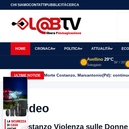
CHI SIAMO
CONTATTI
PUBBLICITÀ
CERCA
HOME
CRONACA
POLITICA
ATTUALITÀ
ECO
Avellino
29°C
36° / 20°
Soleggiato
Morte Costanzo, Marcantonio(Pd): continuer
ULTIME NOTIZIE
Video
Costanzo Violenza sulle Donne