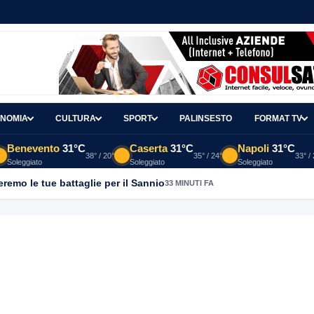
NOMIA
CULTURA
SPORT
PALINSESTO
FORMAT TV
Benevento
31°C
Caserta
31°C
Napoli
31°C
38° / 20°
35° / 24°
33° /
Soleggiato
Soleggiato
Soleggiato
emo le tue battaglie per il Sannio
33 MINUTI FA