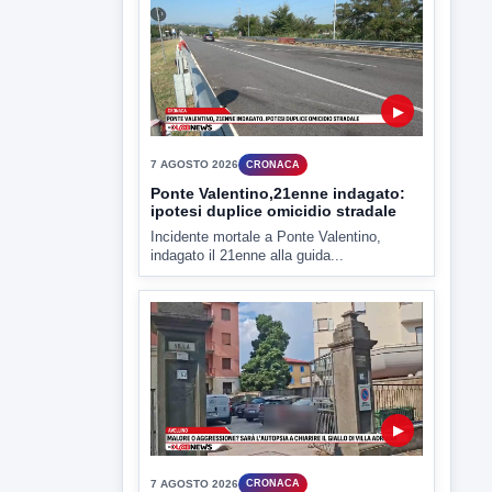
7 AGOSTO 2026
CRONACA
Ponte Valentino,21enne indagato:
ipotesi duplice omicidio stradale
Incidente mortale a Ponte Valentino,
indagato il 21enne alla guida...
▶
7 AGOSTO 2026
CRONACA
Malore o aggressione? Sarà
l'autopsia a chiarire il giallo di Villa
Adriana
Sarà affidato con ogni probabilità all'inizio
della prossima settimana l'incarico...