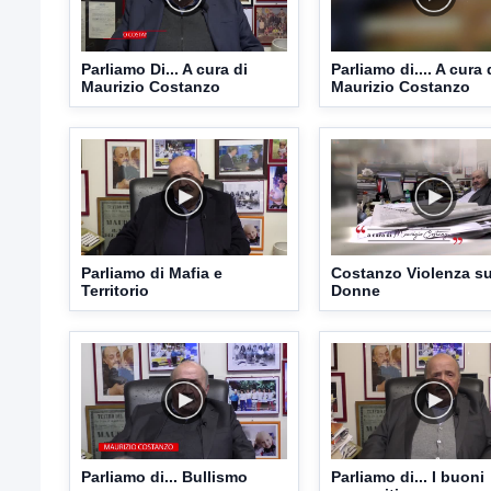
Parliamo Di... A cura di
Parliamo di.... A cura 
Maurizio Costanzo
Maurizio Costanzo
Parliamo di Mafia e
Costanzo Violenza su
Territorio
Donne
Parliamo di... Bullismo
Parliamo di... I buoni