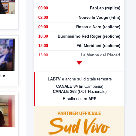
00:00
FabLab (replica)
02:00
Nouvelle Vouge (Film)
09:00
Rosso e Nero (repliche)
10:30
Buonissimo Red Roger (repliche)
12:00
Fili Meridiani (repliche)
13:00
La Mappa dei Piaceri
14:00
LabNews
17:00
LabNews (replica)
i e
LABTV
e anche sul digitale terrestre
18:30
Di Faccia e di Profilo (repliche)
CANALE 84
(in Campania)
CANALE 268
(DDT Nazionale)
19:30
LabNews (Diretta)
E sulla nostra
APP
21:00
Free Sport
23:00
LabNews (replica)