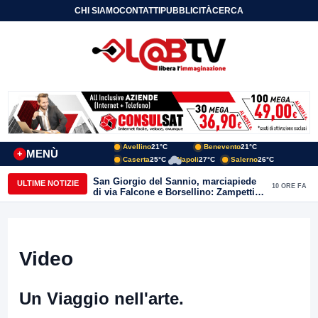
CHI SIAMO
CONTATTI
PUBBLICITÀ
CERCA
Avellino
21°C
Benevento
21°C
MENÙ
+
Caserta
25°C
Napoli
27°C
Salerno
26°C
San Giorgio del Sannio, marciapiede
ULTIME NOTIZIE
10 ORE FA
di via Falcone e Borsellino: Zampetti e
Lombardi replicano alle polemiche
Video
Un Viaggio nell'arte.