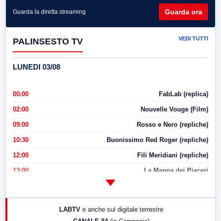
Guarda ora
Guarda la diretta streaming
VEDI TUTTI
PALINSESTO TV
LUNEDI 03/08
00:00
FabLab (replica)
02:00
Nouvelle Vouge (Film)
09:00
Rosso e Nero (repliche)
10:30
Buonissimo Red Roger (repliche)
12:00
Fili Meridiani (repliche)
13:00
La Mappa dei Piaceri
14:00
LabNews
17:00
LabNews (replica)
LABTV
e anche sul digitale terrestre
18:30
Di Faccia e di Profilo (repliche)