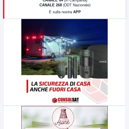
CANALE 84
(in Campania)
CANALE 268
(DDT Nazionale)
19:30
LabNews (Diretta)
E sulla nostra
APP
21:00
Free Sport
23:00
LabNews (replica)