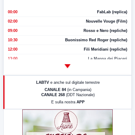
00:00
FabLab (replica)
02:00
Nouvelle Vouge (Film)
09:00
Rosso e Nero (repliche)
10:30
Buonissimo Red Roger (repliche)
12:00
Fili Meridiani (repliche)
13:00
La Mappa dei Piaceri
14:00
LabNews
17:00
LabNews (replica)
LABTV
e anche sul digitale terrestre
18:30
Di Faccia e di Profilo (repliche)
CANALE 84
(in Campania)
CANALE 268
(DDT Nazionale)
19:30
LabNews (Diretta)
E sulla nostra
APP
21:00
Free Sport
23:00
LabNews (replica)