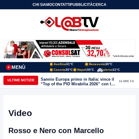
CHI SIAMO
CONTATTI
PUBBLICITÀ
CERCA
Avellino
31°C
Benevento
30°C
MENÙ
+
Caserta
30°C
Napoli
30°C
Salerno
31°C
Sannio Europa primo in Italia: vince il
ULTIME NOTIZIE
14 ORE FA
“Top of the PID Mirabilia 2026” con la
realtà virtuale nei musei del Sannio
Video
Rosso e Nero con Marcello