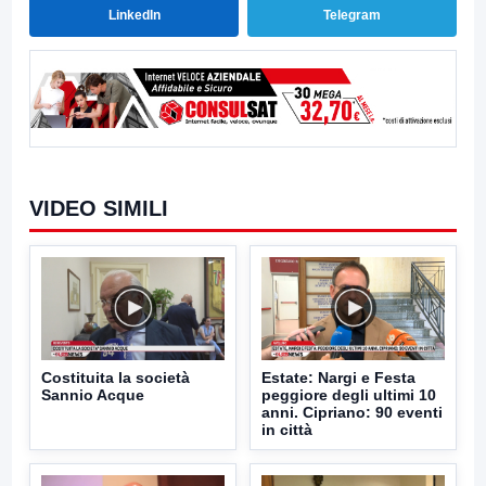
LinkedIn
Telegram
VIDEO SIMILI
Costituita la società
Estate: Nargi e Festa
Sannio Acque
peggiore degli ultimi 10
anni. Cipriano: 90 eventi
in città