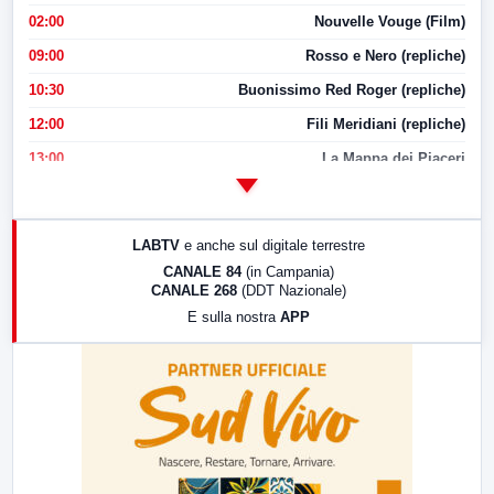
02:00
Nouvelle Vouge (Film)
09:00
Rosso e Nero (repliche)
10:30
Buonissimo Red Roger (repliche)
12:00
Fili Meridiani (repliche)
13:00
La Mappa dei Piaceri
14:00
LabNews
17:00
LabNews (replica)
LABTV
e anche sul digitale terrestre
18:30
Di Faccia e di Profilo (repliche)
CANALE 84
(in Campania)
CANALE 268
(DDT Nazionale)
19:30
LabNews (Diretta)
E sulla nostra
APP
21:00
Free Sport
23:00
LabNews (replica)