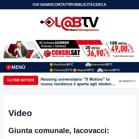
CHI SIAMO
CONTATTI
PUBBLICITÀ
CERCA
Avellino
36°C
Benevento
38°C
MENÙ
+
Caserta
37°C
Napoli
35°C
Salerno
36°C
Housing universitario “Il Molino” la
ULTIME NOTIZIE
38 MINUTI FA
nuova residenza è aperta agli studenti
del Conservatorio “Nicola Sala” e
dell’Unisannio
Video
Giunta comunale, Iacovacci: