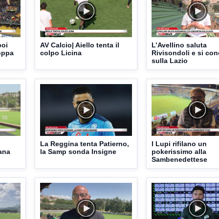
poi
AV Calcio| Aiello tenta il
L’Avellino saluta
Coppa
colpo Licina
Rivisondoli e si con
sulla Lazio
La Reggina tenta Patierno,
I Lupi rifilano un
rana
la Samp sonda Insigne
pokerissimo alla
Sambenedettese