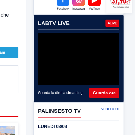
Facebook
Instagram
YouTube
 che
LABTV LIVE
LIVE
ram
Guarda ora
Guarda la diretta streaming
VEDI TUTTI
PALINSESTO TV
LUNEDI 03/08