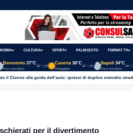
NOMIA
CULTURA
SPORT
PALINSESTO
FORMAT TV
Benevento
37°C
Caserta
36°C
Napoli
34°C
38° / 18°
36° / 23°
34° /
Poco nuvoloso
Soleggiato
Poco nuvoloso
o il 21enne alla guida dell’auto: ipotesi di duplice omicidio strad
schierati per il divertimento