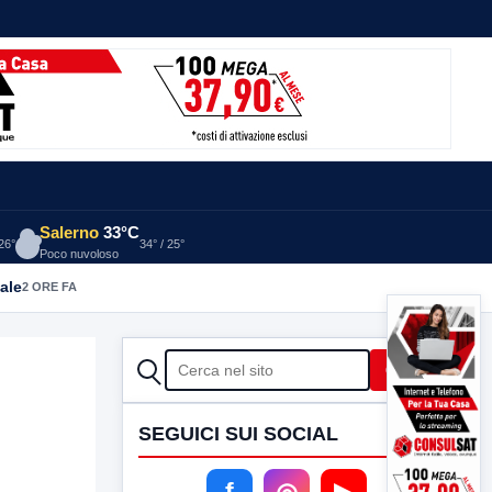
Salerno
33°C
 26°
34° / 25°
Poco nuvoloso
ale
2 ORE FA
CERCA
Cerca
SEGUICI SUI SOCIAL
f
◎
▶