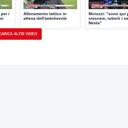
per i
Allenamento tattico in
Moruzzi: "sono qui 
si
attesa dell'amichevole
crescere, ruberò i se
Nesta"