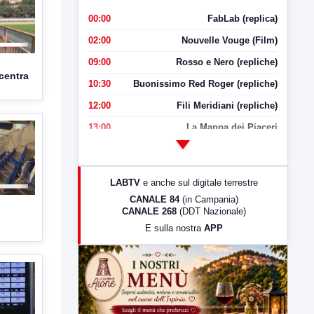
00:00
FabLab (replica)
02:00
Nouvelle Vouge (Film)
09:00
Rosso e Nero (repliche)
centra
10:30
Buonissimo Red Roger (repliche)
12:00
Fili Meridiani (repliche)
13:00
La Mappa dei Piaceri
14:00
LabNews
17:00
LabNews (replica)
LABTV
e anche sul digitale terrestre
18:30
Di Faccia e di Profilo (repliche)
CANALE 84
(in Campania)
CANALE 268
(DDT Nazionale)
19:30
LabNews (Diretta)
E sulla nostra
APP
21:00
Free Sport
23:00
LabNews (replica)