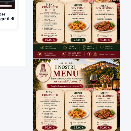
per
greti di