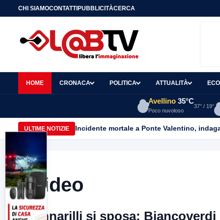
CHI SIAMO
CONTATTI
PUBBLICITÀ
CERCA
HOME
CRONACA
POLITICA
ATTUALITÀ
ECO
Avellino
35°C
37° / 19°
Poco nuvoloso
Incidente mortale a Ponte Valentino, indagat
ULTIME NOTIZIE
Video
Iannarilli si sposa: Biancoverdi 