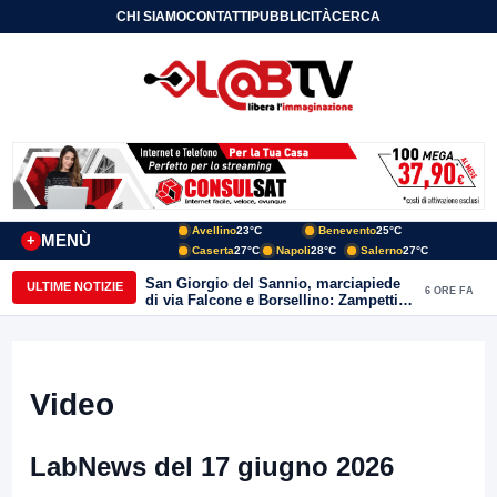
CHI SIAMO
CONTATTI
PUBBLICITÀ
CERCA
Avellino
23°C
Benevento
25°C
MENÙ
+
Caserta
27°C
Napoli
28°C
Salerno
27°C
San Giorgio del Sannio, marciapiede
ULTIME NOTIZIE
6 ORE FA
di via Falcone e Borsellino: Zampetti e
Lombardi replicano alle polemiche
Video
LabNews del 17 giugno 2026