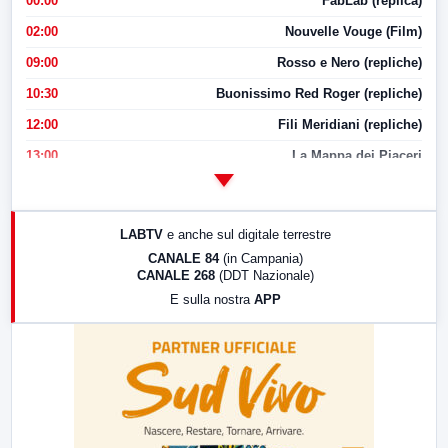
00:00
FabLab (replica)
02:00
Nouvelle Vouge (Film)
09:00
Rosso e Nero (repliche)
10:30
Buonissimo Red Roger (repliche)
12:00
Fili Meridiani (repliche)
13:00
La Mappa dei Piaceri
14:00
LabNews
17:00
LabNews (replica)
LABTV
e anche sul digitale terrestre
18:30
Di Faccia e di Profilo (repliche)
CANALE 84
(in Campania)
CANALE 268
(DDT Nazionale)
19:30
LabNews (Diretta)
E sulla nostra
APP
21:00
Free Sport
23:00
LabNews (replica)