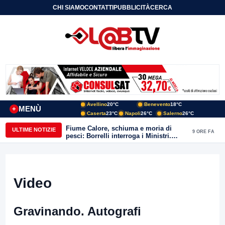
CHI SIAMO
CONTATTI
PUBBLICITÀ
CERCA
Avellino
20°C
Benevento
18°C
MENÙ
+
Caserta
23°C
Napoli
26°C
Salerno
26°C
Fiume Calore, schiuma e moria di
ULTIME NOTIZIE
9 ORE FA
pesci: Borrelli interroga i Ministri.
“Benevento paga l’assenza del
depuratore
Video
Gravinando. Autografi