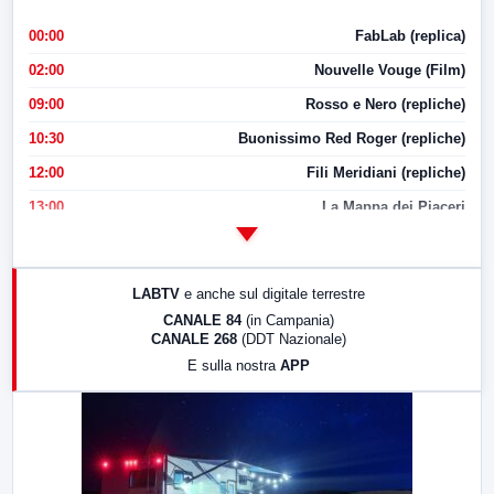
00:00
FabLab (replica)
02:00
Nouvelle Vouge (Film)
09:00
Rosso e Nero (repliche)
10:30
Buonissimo Red Roger (repliche)
12:00
Fili Meridiani (repliche)
13:00
La Mappa dei Piaceri
14:00
LabNews
17:00
LabNews (replica)
LABTV
e anche sul digitale terrestre
18:30
Di Faccia e di Profilo (repliche)
CANALE 84
(in Campania)
CANALE 268
(DDT Nazionale)
19:30
LabNews (Diretta)
E sulla nostra
APP
21:00
Free Sport
23:00
LabNews (replica)