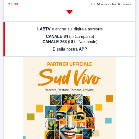
13:00
La Mappa dei Piaceri
14:00
LabNews
17:00
LabNews (replica)
LABTV
e anche sul digitale terrestre
18:30
Di Faccia e di Profilo (repliche)
CANALE 84
(in Campania)
CANALE 268
(DDT Nazionale)
19:30
LabNews (Diretta)
E sulla nostra
APP
21:00
Free Sport
23:00
LabNews (replica)