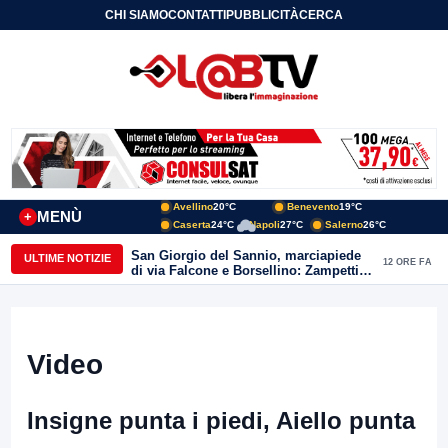
CHI SIAMO
CONTATTI
PUBBLICITÀ
CERCA
Avellino
20°C
Benevento
19°C
MENÙ
+
Caserta
24°C
Napoli
27°C
Salerno
26°C
San Giorgio del Sannio, marciapiede
ULTIME NOTIZIE
12 ORE FA
di via Falcone e Borsellino: Zampetti e
Lombardi replicano alle polemiche
Video
Insigne punta i piedi, Aiello punta