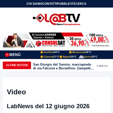
CHI SIAMO
CONTATTI
PUBBLICITÀ
CERCA
Avellino
24°C
Benevento
26°C
MENÙ
+
Caserta
27°C
Napoli
29°C
Salerno
28°C
San Giorgio del Sannio, marciapiede
ULTIME NOTIZIE
5 ORE FA
di via Falcone e Borsellino: Zampetti e
Lombardi replicano alle polemiche
Video
LabNews del 12 giugno 2026