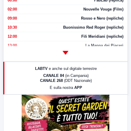
00:00
FabLab (replica)
02:00
Nouvelle Vouge (Film)
09:00
Rosso e Nero (repliche)
10:30
Buonissimo Red Roger (repliche)
12:00
Fili Meridiani (repliche)
13:00
La Mappa dei Piaceri
14:00
LabNews
17:00
LabNews (replica)
LABTV
e anche sul digitale terrestre
18:30
Di Faccia e di Profilo (repliche)
CANALE 84
(in Campania)
CANALE 268
(DDT Nazionale)
19:30
LabNews (Diretta)
E sulla nostra
APP
21:00
Free Sport
23:00
LabNews (replica)