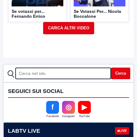
Se votassi per...
Se Votassi Per... Nicola
Fernando Errico
Boccalone
CERCA
Cerca
SEGUICI SUI SOCIAL
f
◎
▶
Facebook
Instagram
YouTube
LABTV LIVE
LIVE