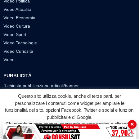
Video Politica
Video Attualità
Video Economia
Video Cultura
Video Sport
Video Tecnologie
Video Curiosità
Video
PUBBLICITÀ
Richiesta pubblicazione articoli/banner
Questo sito utilizza cookie, anche di terze parti, per
SEGUICI SUI SOCIAL
personalizzare i contenuti come widget per ampliare le
funzionalità del sito, opzioni Facebook, Twitter e social e funzioni
f
◎
▶
pubblicitarie di Google.
Facebook
Instagram
YouTube
×
Chiudendo questo banner, scorrendo questa pagina o cliccando
su qualunque suo elemento acconsenti all'uso dei cookie.