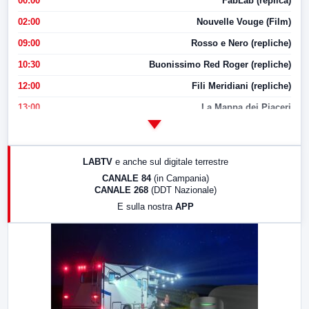
00:00
FabLab (replica)
02:00
Nouvelle Vouge (Film)
09:00
Rosso e Nero (repliche)
10:30
Buonissimo Red Roger (repliche)
12:00
Fili Meridiani (repliche)
13:00
La Mappa dei Piaceri
14:00
LabNews
17:00
LabNews (replica)
LABTV
e anche sul digitale terrestre
18:30
Di Faccia e di Profilo (repliche)
CANALE 84
(in Campania)
CANALE 268
(DDT Nazionale)
19:30
LabNews (Diretta)
E sulla nostra
APP
21:00
Free Sport
23:00
LabNews (replica)