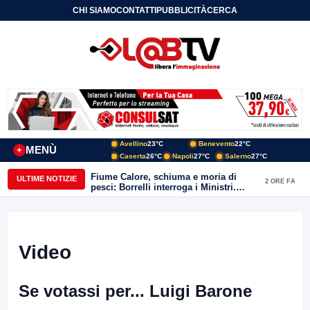
CHI SIAMO
CONTATTI
PUBBLICITÀ
CERCA
Avellino
23°C
Benevento
22°C
MENÙ
+
Caserta
26°C
Napoli
27°C
Salerno
27°C
Fiume Calore, schiuma e moria di
ULTIME NOTIZIE
2 ORE FA
pesci: Borrelli interroga i Ministri.
“Benevento paga l’assenza del
depuratore
Video
Se votassi per... Luigi Barone