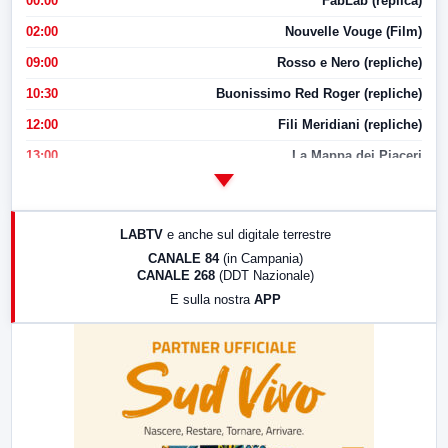
00:00
FabLab (replica)
02:00
Nouvelle Vouge (Film)
09:00
Rosso e Nero (repliche)
10:30
Buonissimo Red Roger (repliche)
12:00
Fili Meridiani (repliche)
13:00
La Mappa dei Piaceri
14:00
LabNews
17:00
LabNews (replica)
LABTV
e anche sul digitale terrestre
18:30
Di Faccia e di Profilo (repliche)
CANALE 84
(in Campania)
CANALE 268
(DDT Nazionale)
19:30
LabNews (Diretta)
E sulla nostra
APP
21:00
Free Sport
23:00
LabNews (replica)