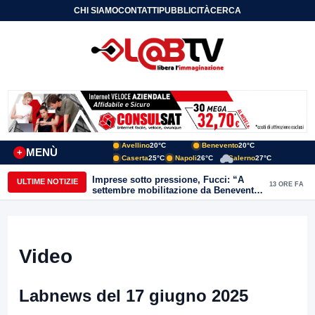
CHI SIAMO
CONTATTI
PUBBLICITÀ
CERCA
Avellino
20°C
Benevento
20°C
MENÙ
+
Caserta
25°C
Napoli
26°C
Salerno
27°C
Imprese sotto pressione, Fucci: “A
ULTIME NOTIZIE
13 ORE FA
settembre mobilitazione da Benevento
e Avellino”
Video
Labnews del 17 giugno 2025