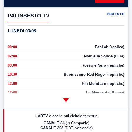
VEDI TUTTI
PALINSESTO TV
LUNEDI 03/08
00:00
FabLab (replica)
02:00
Nouvelle Vouge (Film)
09:00
Rosso e Nero (repliche)
10:30
Buonissimo Red Roger (repliche)
12:00
Fili Meridiani (repliche)
13:00
La Mappa dei Piaceri
14:00
LabNews
17:00
LabNews (replica)
LABTV
e anche sul digitale terrestre
18:30
Di Faccia e di Profilo (repliche)
CANALE 84
(in Campania)
CANALE 268
(DDT Nazionale)
19:30
LabNews (Diretta)