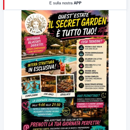
E sulla nostra
APP
21:00
Free Sport
23:00
LabNews (replica)