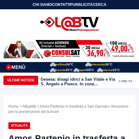
CHI SIAMO
CONTATTI
PUBBLICITÀ
CERCA
Avellino
34°C
Benevento
36°C
MENÙ
+
Caserta
35°C
Napoli
33°C
Salerno
33°C
Gesesa: disagi idrici a San Vitale e Via
ULTIME NOTIZIE
3 ORE FA
S. Angelo a Piesco. In zona
posizionata l’autobotte
Home
>
Attualità
> Amos Partenio in trasferta a San Gennaro Vesuviano
per la prevenzione del tumore
ATTUALITÀ
Amos Partenio in trasferta a