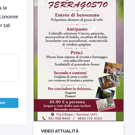
a le
 economie
 tali
VIDEO ATTUALITÀ
TUTTI I VIDEO
ram
▶