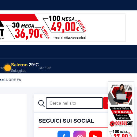
Salerno
29°C
 26°
34° / 25°
Soleggiato
he
16 ORE FA
CERCA
Cerca
SEGUICI SUI SOCIAL
f
◎
▶