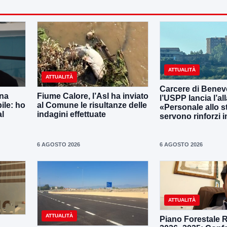
ATTUALITÀ
ATTUALITÀ
Carcere di Benev
una
Fiume Calore, l’Asl ha inviato
l’USPP lancia l’al
ile: ho
al Comune le risultanze delle
«Personale allo s
al
indagini effettuate
servono rinforzi 
6 AGOSTO 2026
6 AGOSTO 2026
ATTUALITÀ
ATTUALITÀ
Piano Forestale 