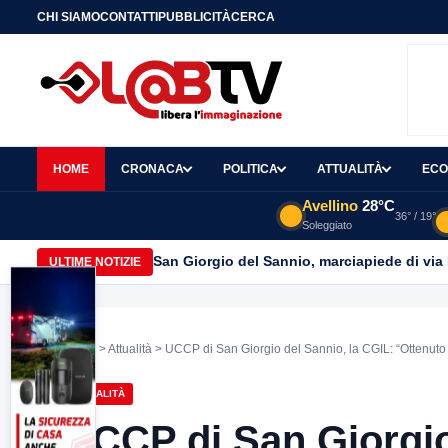
CHI SIAMO
CONTATTI
PUBBLICITÀ
CERCA
HOME
CRONACA
POLITICA
ATTUALITÀ
ECO
Avellino
28°C
36° / 19°
Soleggiato
San Giorgio del Sannio, marciapiede di via
ULTIME NOTIZIE
Home
>
Attualità
> UCCP di San Giorgio del Sannio, la CGIL: “Ottenuto 
ATTUALITÀ
UCCP di San Giorgio