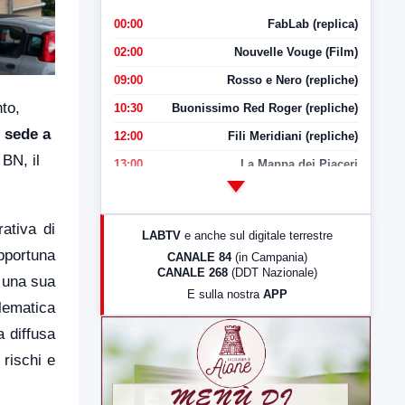
00:00
FabLab (replica)
02:00
Nouvelle Vouge (Film)
09:00
Rosso e Nero (repliche)
nto,
10:30
Buonissimo Red Roger (repliche)
 sede a
12:00
Fili Meridiani (repliche)
 BN, il
13:00
La Mappa dei Piaceri
14:00
LabNews
17:00
LabNews (replica)
ativa di
LABTV
e anche sul digitale terrestre
18:30
Di Faccia e di Profilo (repliche)
opportuna
CANALE 84
(in Campania)
CANALE 268
(DDT Nazionale)
19:30
LabNews (Diretta)
e una sua
E sulla nostra
APP
21:00
Free Sport
lematica
23:00
LabNews (replica)
a diffusa
 rischi e