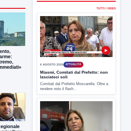
6 AGOSTO 2026
ATTUALITÀ
Miasmi, Comitati dal Prefetto: non
lasciateci soli
Comitati dal Prefetto Moscarella. Oltre a
rendere noto il flash...
ento,
larme:
tremo,
immediati»
▶
6 AGOSTO 2026
ATTUALITÀ
Tirata del Carro ancora in forse,
D'Ambrosio: continuiamo a lavorare
L'assessore comunale alla Cultura di
Mirabella Eclano, Raffaella Rita
D'Ambrosio,...
Regionale