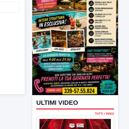
ULTIMI VIDEO
TUTTI I VIDEO
▶
7 AGOSTO 2026
LABNEWS
LabNews del 6 agosto 2026
In studio Enzo colarusso