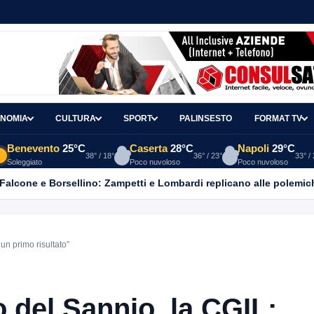
NOMIA
CULTURA
SPORT
PALINSESTO
FORMAT TV
Benevento
25°C
Caserta
28°C
Napoli
29°C
38° / 18°
36° / 23°
33° /
Soleggiato
Poco nuvoloso
Poco nuvoloso
 Falcone e Borsellino: Zampetti e Lombardi replicano alle polemic
un primo risultato”
 del Sannio, la CGIL: