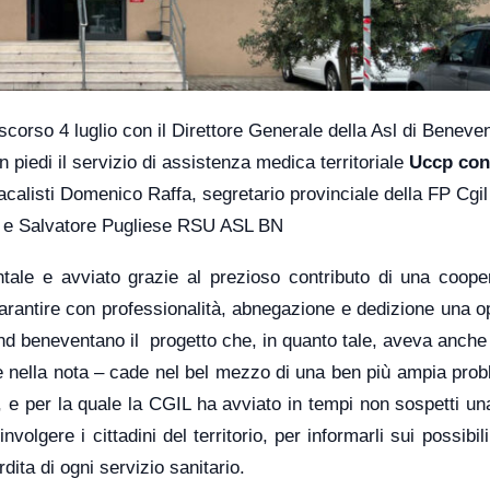
scorso 4 luglio con il Direttore Generale della Asl di Beneve
in piedi il servizio di assistenza medica territoriale
Uccp con
dacalisti Domenico Raffa, segretario provinciale della FP Cgil
o e Salvatore Pugliese RSU ASL BN
ale e avviato grazie al prezioso contributo di una cooper
garantire con professionalità, abnegazione e dedizione una 
erland beneventano il progetto che, in quanto tale, aveva anch
 nella nota – cade nel bel mezzo di una ben più ampia prob
o, e per la quale la CGIL ha avviato in tempi non sospetti un
lgere i cittadini del territorio, per informarli sui possibili
ita di ogni servizio sanitario.