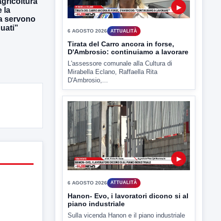
gricoltura
 la
ra servono
uati”
▶
6 AGOSTO 2026
ATTUALITÀ
Hanon- Evo, i lavoratori dicono si al
piano industriale
Sulla vicenda Hanon e il piano industriale
e' intervenuto anche...
▶