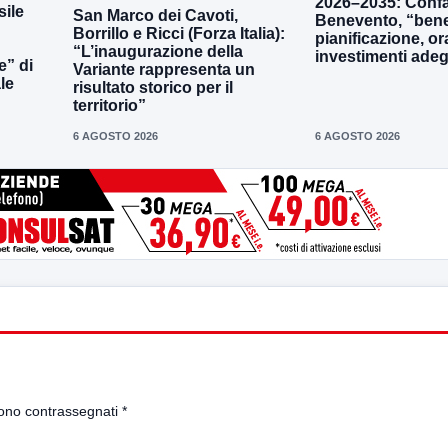
2026–2035: Confa
ile
San Marco dei Cavoti,
Benevento, “bene
Borrillo e Ricci (Forza Italia):
pianificazione, o
“L’inaugurazione della
investimenti adeg
e” di
Variante rappresenta un
le
risultato storico per il
territorio”
6 AGOSTO 2026
6 AGOSTO 2026
sono contrassegnati
*