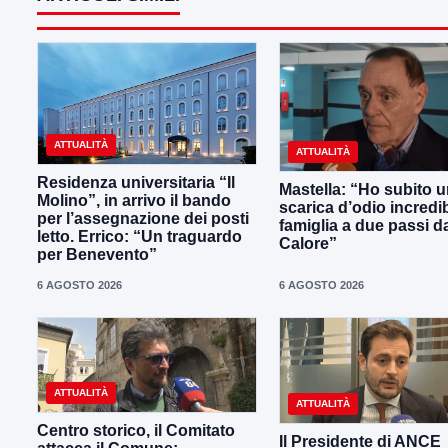
ATTUALITÀ
ATTUALITÀ
Residenza universitaria “Il
Mastella: “Ho subito 
Molino”, in arrivo il bando
scarica d’odio incredib
per l’assegnazione dei posti
famiglia a due passi d
letto. Errico: “Un traguardo
Calore”
per Benevento”
6 AGOSTO 2026
6 AGOSTO 2026
ATTUALITÀ
ATTUALITÀ
Centro storico, il Comitato
Il Presidente di ANCE