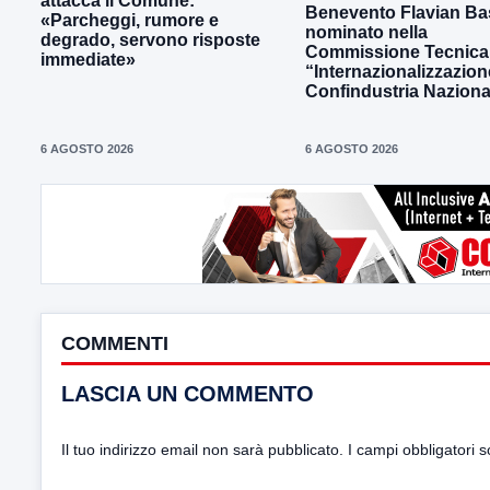
attacca il Comune:
Benevento Flavian Bas
«Parcheggi, rumore e
nominato nella
degrado, servono risposte
Commissione Tecnica
immediate»
“Internazionalizzazion
Confindustria Naziona
6 AGOSTO 2026
6 AGOSTO 2026
COMMENTI
LASCIA UN COMMENTO
Il tuo indirizzo email non sarà pubblicato.
I campi obbligatori 