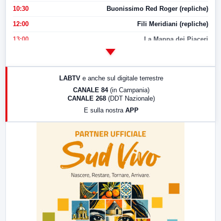
10:30
Buonissimo Red Roger (repliche)
12:00
Fili Meridiani (repliche)
13:00
La Mappa dei Piaceri
14:00
LabNews
17:00
LabNews (replica)
LABTV
e anche sul digitale terrestre
18:30
Di Faccia e di Profilo (repliche)
CANALE 84
(in Campania)
CANALE 268
(DDT Nazionale)
19:30
LabNews (Diretta)
E sulla nostra
APP
21:00
Free Sport
23:00
LabNews (replica)