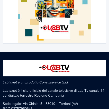
Labtv.net è un prodotto Consulservice S.r.l.
Labtv.net è il sito ufficiale del canale televisivo di Lab Tv canale 84
del digitale terrestre Regione Campania
Sede legale: Via Chiaio, 5 - 83010 – Torrioni (AV)
P.IVA 02757950643