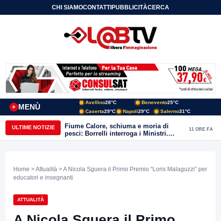
CHI SIAMO
CONTATTI
PUBBLICITÀ
CERCA
Avellino
28°C
Benevento
25°C
MENÙ
+
Caserta
29°C
Napoli
29°C
Salerno
31°C
Fiume Calore, schiuma e moria di
ULTIME NOTIZIE
11 ORE FA
pesci: Borrelli interroga i Ministri.
“Benevento paga l’assenza del
depuratore
Home
>
Attualità
> A Nicola Sguera il Primo Premio “Loris Malaguzzi” per
educatori e insegnanti
ATTUALITÀ
A Nicola Sguera il Primo