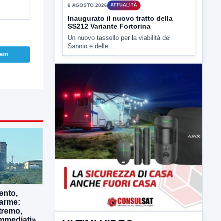
e' intervenuto anche...
ram
▶
6 AGOSTO 2026
ATTUALITÀ
Inaugurato il nuovo tratto della
SS212 Variante Fortorina
Un nuovo tassello per la viabilità del
Sannio e delle...
ento,
larme:
tremo,
immediati»