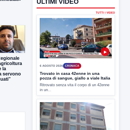
Regionale
gricoltura
 la
ra servono
uati”
ULTIMI VIDEO
TUTTI I VIDEO