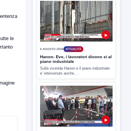
▶
 sentenza
6 AGOSTO 2026
ATTUALITÀ
Tirata del Carro ancora in forse,
D'Ambrosio: continuiamo a lavorare
L'assessore comunale alla Cultura di
utte le
Mirabella Eclano, Raffaella Rita
rtanto
D'Ambrosio,...
mmagine
▶
6 AGOSTO 2026
ATTUALITÀ
Hanon- Evo, i lavoratori dicono si al
piano industriale
Sulla vicenda Hanon e il piano industriale