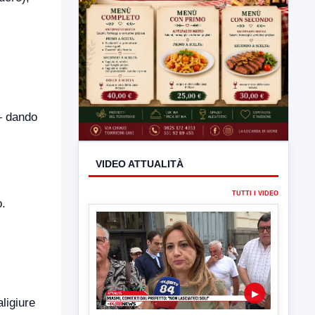
— dando
o.
ligiure
VIDEO ATTUALITÀ