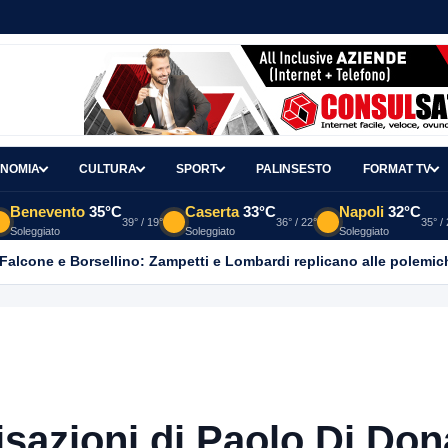
NOMIA
CULTURA
SPORT
PALINSESTO
FORMAT TV
Benevento
35°C
Caserta
33°C
Napoli
32°C
39° / 19°
36° / 22°
35° /
Soleggiato
Soleggiato
Soleggiato
 Falcone e Borsellino: Zampetti e Lombardi replicano alle polemic
isazioni di Paolo Di Don