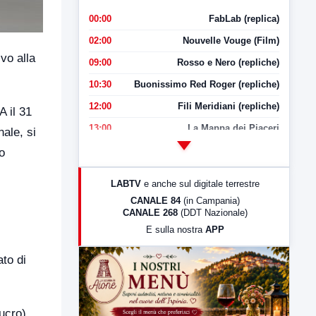
00:00
FabLab (replica)
02:00
Nouvelle Vouge (Film)
vo alla
09:00
Rosso e Nero (repliche)
10:30
Buonissimo Red Roger (repliche)
12:00
Fili Meridiani (repliche)
A il 31
13:00
La Mappa dei Piaceri
ale, si
14:00
LabNews
o
17:00
LabNews (replica)
LABTV
e anche sul digitale terrestre
18:30
Di Faccia e di Profilo (repliche)
CANALE 84
(in Campania)
CANALE 268
(DDT Nazionale)
19:30
LabNews (Diretta)
E sulla nostra
APP
21:00
Free Sport
ato di
23:00
LabNews (replica)
ucro),