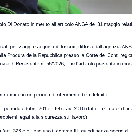
 Di Donato in merito all’articolo ANSA del 31 maggio relati
usati per viaggi e acquisti di lusso», diffusa dall’agenzia ANS
a Procura della Repubblica presso la Corte dei Conti region
bunale di Benevento n. 56/2026, che l’articolo presenta in mod
trambi con un periodo di riferimento ben definito:
l periodo ottobre 2015 – febbraio 2016 (fatti riferiti a certific
problemi legati alla sicurezza sul lavoro).
 (art. 326 c.p., escluso il comma III, quindi senza scopo di l