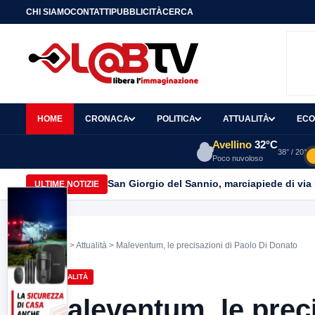
CHI SIAMO
CONTATTI
PUBBLICITÀ
CERCA
HOME
CRONACA
POLITICA
ATTUALITÀ
ECO
Avellino
32°C
38° / 20°
Poco nuvoloso
San Giorgio del Sannio, marciapiede di via
ULTIME NOTIZIE
Home
>
Attualità
> Maleventum, le precisazioni di Paolo Di Donato
ATTUALITÀ
Maleventum, le prec