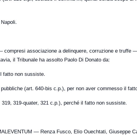
 Napoli.
i — compresi associazione a delinquere, corruzione e truffe 
ttavia, il Tribunale ha assolto Paolo Di Donato da:
l fatto non sussiste.
pubbliche (art. 640-bis c.p.), per non aver commesso il fatt
, 319, 319-quater, 321 c.p.), perché il fatto non sussiste.
o MALEVENTUM — Renza Fusco, Elio Ouechtati, Giuseppe Ca