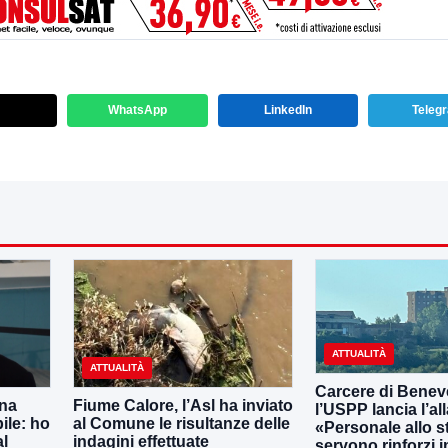
WhatsApp
LinkedIn
Teleg
ATTUALITÀ
ATTUALITÀ
Carcere di Benev
una
Fiume Calore, l’Asl ha inviato
l’USPP lancia l’al
ile: ho
al Comune le risultanze delle
«Personale allo s
al
indagini effettuate
servono rinforzi 