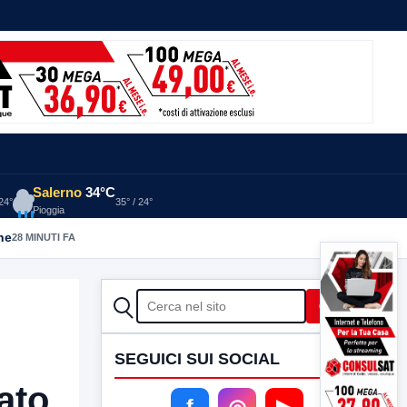
Salerno
34°C
 24°
35° / 24°
Pioggia
he
28 MINUTI FA
CERCA
Cerca
SEGUICI SUI SOCIAL
ato
f
◎
▶