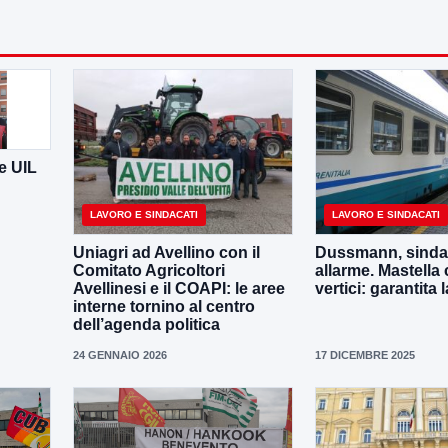
e UIL
LAVORO E SINDACATI
LAVORO E SINDACATI
Uniagri ad Avellino con il
Dussmann, sindac
Comitato Agricoltori
allarme. Mastella 
Avellinesi e il COAPI: le aree
vertici: garantita
interne tornino al centro
dell’agenda politica
24 GENNAIO 2026
17 DICEMBRE 2025