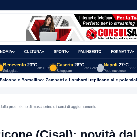
NOMIA
CULTURA
SPORT
PALINSESTO
FORMAT TV
Benevento
23°C
Caserta
26°C
Napoli
27°C
38° / 19°
35° / 24°
33° /
Soleggiato
Soleggiato
Poco nuvoloso
 Falcone e Borsellino: Zampetti e Lombardi replicano alle polemic
à dalla produzione di mascherine e i corsi di aggiornamento
icone (Cisal): novità dal