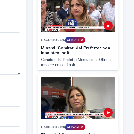
▶
6 AGOSTO 2026
ATTUALITÀ
Miasmi, Comitati dal Prefetto: non
lasciateci soli
Comitati dal Prefetto Moscarella. Oltre a
rendere noto il flash...
▶
6 AGOSTO 2026
ATTUALITÀ
Tirata del Carro ancora in forse,
D'Ambrosio: continuiamo a lavorare
L'assessore comunale alla Cultura di
Mirabella Eclano, Raffaella Rita