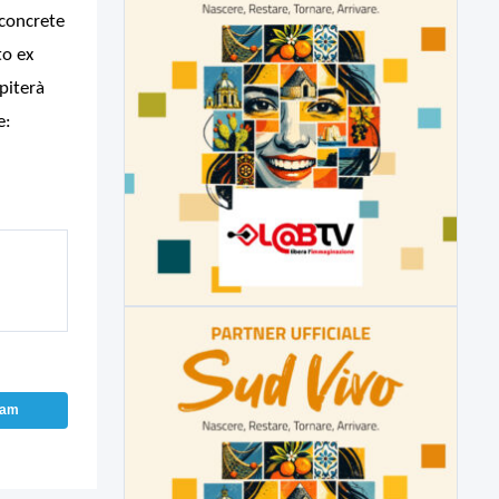
 concrete
to ex
piterà
e:
ram