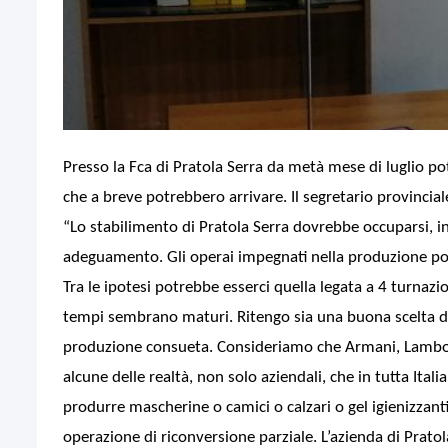
Presso la Fca di Pratola Serra da metà mese di luglio pot
che a breve potrebbero arrivare.
Il segretario provinci
“Lo stabilimento di Pratola Serra dovrebbe occuparsi, in 
adeguamento. Gli operai impegnati nella produzione potre
Tra le ipotesi potrebbe esserci quella legata a 4 turnazi
tempi sembrano maturi. Ritengo sia una buona scelta da 
produzione consueta. Consideriamo che Armani, Lamborg
alcune delle realtà, non solo aziendali, che in tutta Ital
produrre mascherine o camici o calzari o gel igienizzant
operazione di riconversione parziale. L’azienda di Prato