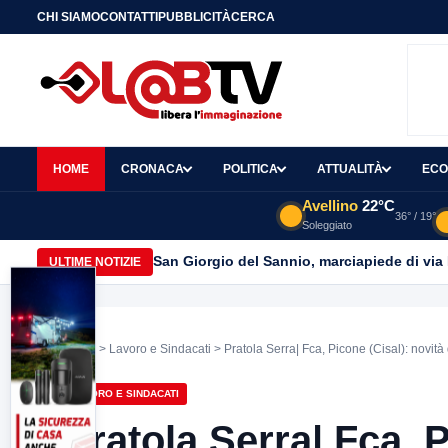
CHI SIAMO
CONTATTI
PUBBLICITÀ
CERCA
HOME
CRONACA
POLITICA
ATTUALITÀ
ECO
Avellino
22°C
36° / 19°
Soleggiato
San Giorgio del Sannio, marciapiede di via
ULTIME NOTIZIE
Home
>
Lavoro e Sindacati
> Pratola Serra| Fca, Picone (Cisal): novit
LAVORO E SINDACATI
Pratola Serra| Fca, P