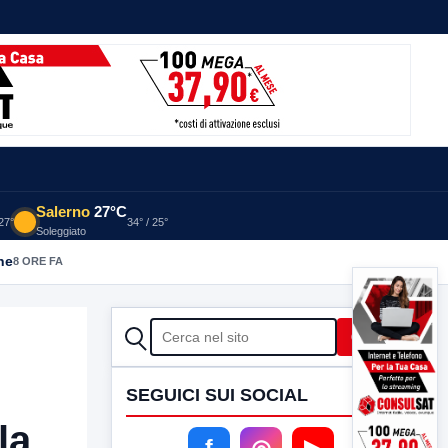
Salerno
27°C
 27°
34° / 25°
Soleggiato
he
8 ORE FA
CERCA
Cerca
SEGUICI SUI SOCIAL
la
f
◎
▶