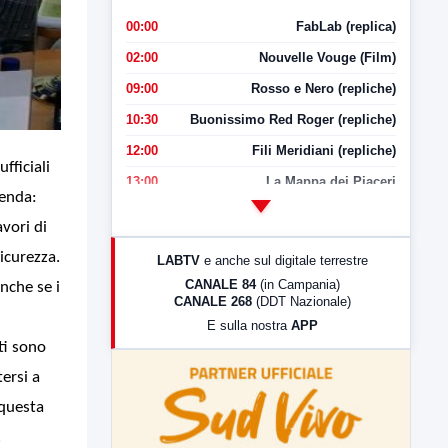
00:00
FabLab (replica)
02:00
Nouvelle Vouge (Film)
09:00
Rosso e Nero (repliche)
10:30
Buonissimo Red Roger (repliche)
12:00
Fili Meridiani (repliche)
fficiali
13:00
La Mappa dei Piaceri
cenda:
14:00
LabNews
avori di
17:00
LabNews (replica)
icurezza.
LABTV
e anche sul digitale terrestre
18:30
Di Faccia e di Profilo (repliche)
CANALE 84
(in Campania)
anche se i
CANALE 268
(DDT Nazionale)
19:30
LabNews (Diretta)
E sulla nostra
APP
21:00
Free Sport
ti sono
23:00
LabNews (replica)
tersi a
 questa
.