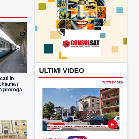
ULTIMI VIDEO
TUTTI I VIDEO
ati in
chiama i
 la proroga
▶
6 AGOSTO 2026
CRONACA
Trovato in casa 42enne in una
pozza di sangue, giallo a viale Italia
Ritrovato senza vita il corpo di un 42enne