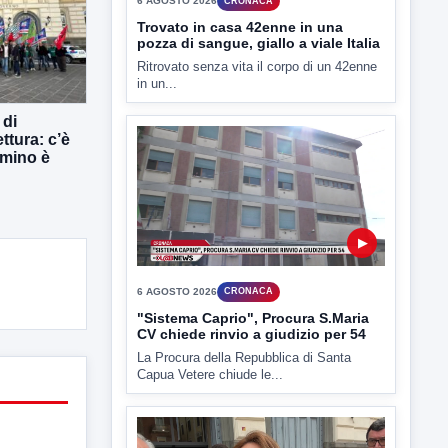
in un...
 di
ttura: c’è
mmino è
▶
6 AGOSTO 2026
CRONACA
"Sistema Caprio", Procura S.Maria
CV chiede rinvio a giudizio per 54
La Procura della Repubblica di Santa
Capua Vetere chiude le...