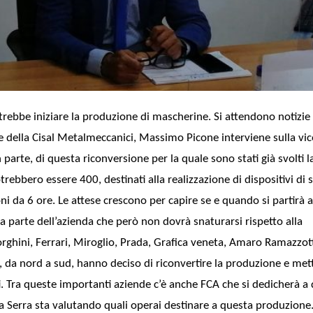
rebbe iniziare la produzione di mascherine. Si attendono notizie u
ale della Cisal Metalmeccanici, Massimo Picone interviene sulla vi
parte, di questa riconversione per la quale sono stati già svolti l
bbero essere 400, destinati alla realizzazione di dispositivi di s
oni da 6 ore. Le attese crescono per capire se e quando si partirà 
parte dell’azienda che però non dovrà snaturarsi rispetto alla
hini, Ferrari, Miroglio, Prada, Grafica veneta, Amaro Ramazzot
ia, da nord a sud, hanno deciso di riconvertire la produzione e met
i. Tra queste importanti aziende c’è anche FCA che si dedicherà a
la Serra sta valutando quali operai destinare a questa produzione