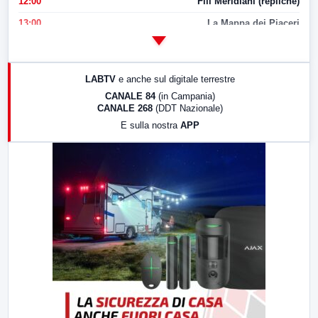
12:00
Fili Meridiani (repliche)
13:00
La Mappa dei Piaceri
14:00
LabNews
17:00
LabNews (replica)
LABTV
e anche sul digitale terrestre
18:30
Di Faccia e di Profilo (repliche)
CANALE 84
(in Campania)
CANALE 268
(DDT Nazionale)
19:30
LabNews (Diretta)
E sulla nostra
APP
21:00
Free Sport
23:00
LabNews (replica)