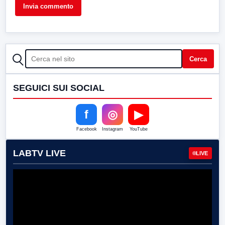
CERCA
Cerca
SEGUICI SUI SOCIAL
f
◎
▶
Facebook
Instagram
YouTube
LABTV LIVE
LIVE