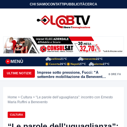
CHI SIAMO
CONTATTI
PUBBLICITÀ
CERCA
Avellino
21°C
Benevento
22°C
MENÙ
+
Caserta
26°C
Napoli
27°C
Salerno
27°C
Imprese sotto pressione, Fucci: “A
ULTIME NOTIZIE
8 ORE FA
settembre mobilitazione da Benevento
e Avellino”
Home
>
Cultura
> “Le parole dell’uguaglianza”: incontro con Ernesto
Maria Ruffini a Benevento
CULTURA
“Le parole dell’uguaglianza”: