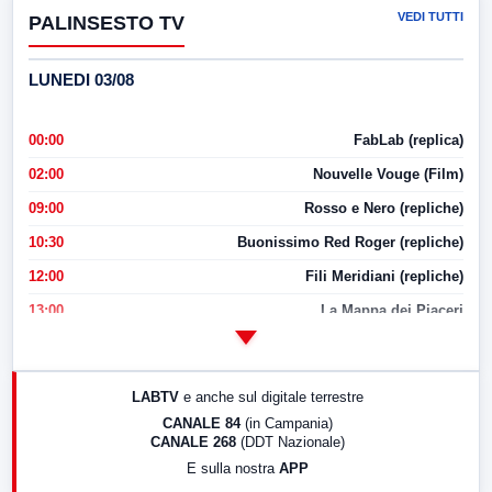
VEDI TUTTI
PALINSESTO TV
LUNEDI 03/08
00:00
FabLab (replica)
02:00
Nouvelle Vouge (Film)
09:00
Rosso e Nero (repliche)
10:30
Buonissimo Red Roger (repliche)
12:00
Fili Meridiani (repliche)
13:00
La Mappa dei Piaceri
14:00
LabNews
17:00
LabNews (replica)
LABTV
e anche sul digitale terrestre
18:30
Di Faccia e di Profilo (repliche)
CANALE 84
(in Campania)
CANALE 268
(DDT Nazionale)
19:30
LabNews (Diretta)
E sulla nostra
APP
21:00
Free Sport