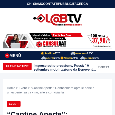
CHI SIAMO
CONTATTI
PUBBLICITÀ
CERCA
Avellino
27°C
Benevento
29°C
MENÙ
+
Caserta
28°C
Napoli
29°C
Salerno
30°C
Imprese sotto pressione, Fucci: “A
ULTIME NOTIZIE
2 ORE FA
settembre mobilitazione da Benevento
e Avellino”
Home
>
Eventi
> “Cantine Aperte”: Donnachiara apre le porte a
un’esperienza tra vino, arte e convivialità
EVENTI
“Cantine Aperte”: