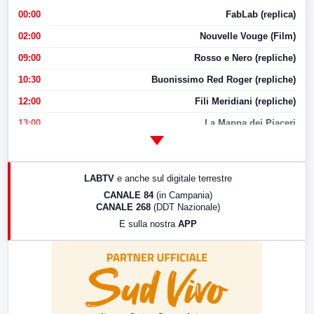
00:00
FabLab (replica)
02:00
Nouvelle Vouge (Film)
09:00
Rosso e Nero (repliche)
10:30
Buonissimo Red Roger (repliche)
12:00
Fili Meridiani (repliche)
13:00
La Mappa dei Piaceri
14:00
LabNews
17:00
LabNews (replica)
LABTV
e anche sul digitale terrestre
18:30
Di Faccia e di Profilo (repliche)
CANALE 84
(in Campania)
CANALE 268
(DDT Nazionale)
19:30
LabNews (Diretta)
E sulla nostra
APP
21:00
Free Sport
23:00
LabNews (replica)