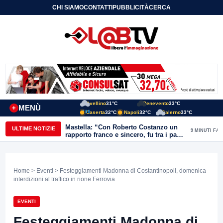
CHI SIAMO
CONTATTI
PUBBLICITÀ
CERCA
Avellino
31°C
Benevento
33°C
MENÙ
+
Caserta
32°C
Napoli
32°C
Salerno
33°C
Mastella: “Con Roberto Costanzo un
ULTIME NOTIZIE
9 MINUTI FA
rapporto franco e sincero, fu tra i padri
della necessità di riscossa delle aree
interne”
Home
>
Eventi
> Festeggiamenti Madonna di Costantinopoli, domenica
interdizioni al traffico in rione Ferrovia
EVENTI
Festeggiamenti Madonna di