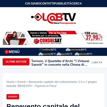
CHI SIAMO
CONTATTI
PUBBLICITÀ
CERCA
Avellino
32°C
Benevento
34°C
MENÙ
+
Caserta
32°C
Napoli
31°C
Salerno
33°C
Torrioni, il Quartetto d’Archi “I Virtuosi
ULTIME NOTIZIE
1 ORA FA
Sanniti” in concerto nella Chiesa di
San Michele Arcangelo
Home
>
Eventi
> Benevento capitale del collezionismo: il 6 e 7 giugno
debutta “BENEXPO – Figurine in Fiera”
EVENTI
Benevento capitale del