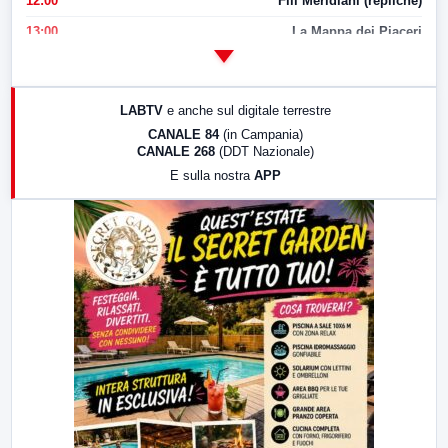
12:00
Fili Meridiani (repliche)
13:00
La Mappa dei Piaceri
14:00
LabNews
17:00
LabNews (replica)
LABTV
e anche sul digitale terrestre
18:30
Di Faccia e di Profilo (repliche)
CANALE 84
(in Campania)
CANALE 268
(DDT Nazionale)
19:30
LabNews (Diretta)
E sulla nostra
APP
21:00
Free Sport
23:00
LabNews (replica)