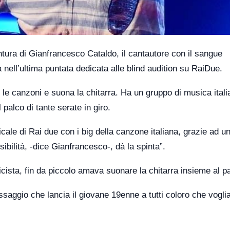
tura di Gianfrancesco Cataldo, il cantautore con il sangue
 nell’ultima puntata dedicata alle blind audition su RaiDue.
le canzoni e suona la chitarra. Ha un gruppo di musica ital
l palco di tante serate in giro.
ale di Rai due con i big della canzone italiana, grazie ad u
sibilità, -dice Gianfrancesco-, dà la spinta”.
ista, fin da piccolo amava suonare la chitarra insieme al p
ssaggio che lancia il giovane 19enne a tutti coloro che vogli