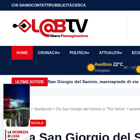
CHI SIAMO
CONTATTI
PUBBLICITÀ
CERCA
HOME
CRONACA
POLITICA
ATTUALITÀ
ECO
Avellino
22°C
36° / 19°
Soleggiato
San Giorgio del Sannio, marciapiede di via
ULTIME NOTIZIE
Home
>
Spettacolo
> Da San Giorgio del Sannio a “The Voice”: l’avven
SPETTACOLO
Da San Giorgio del 