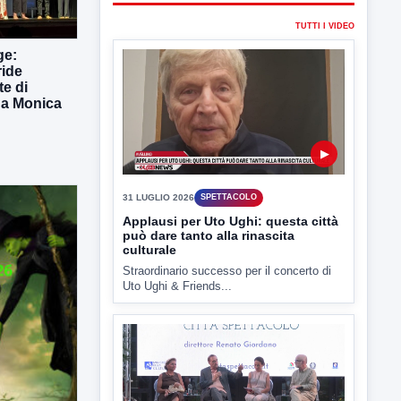
TUTTI I VIDEO
ge:
ride
te di
 da Monica
▶
31 LUGLIO 2026
SPETTACOLO
Applausi per Uto Ughi: questa città
può dare tanto alla rinascita
culturale
Straordinario successo per il concerto di
Uto Ughi & Friends...