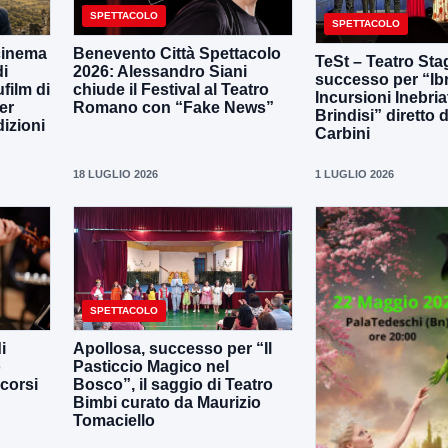
SPETTACOLO
SPETTACOLO
 cinema
Benevento Città Spettacolo
TeSt – Teatro Sta
di
2026: Alessandro Siani
successo per “Ib
film di
chiude il Festival al Teatro
Incursioni Inebria
er
Romano con “Fake News”
Brindisi” diretto
dizioni
Carbini
18 LUGLIO 2026
1 LUGLIO 2026
SPETTACOLO
i
Apollosa, successo per “Il
o
Pasticcio Magico nel
corsi
Bosco”, il saggio di Teatro
Bimbi curato da Maurizio
Tomaciello