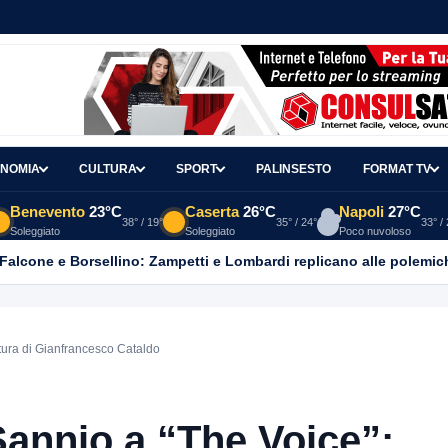
NOMIA
CULTURA
SPORT
PALINSESTO
FORMAT TV
Benevento
23°C
Caserta
26°C
Napoli
27°C
38° / 19°
35° / 24°
33° /
Soleggiato
Soleggiato
Poco nuvoloso
 Falcone e Borsellino: Zampetti e Lombardi replicano alle polemic
tura di Gianfrancesco Cataldo
Sannio a “The Voice”: