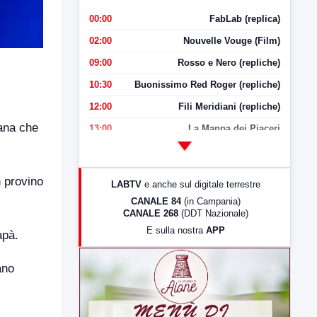
00:00
FabLab (replica)
02:00
Nouvelle Vouge (Film)
09:00
Rosso e Nero (repliche)
10:30
Buonissimo Red Roger (repliche)
12:00
Fili Meridiani (repliche)
iana che
13:00
La Mappa dei Piaceri
14:00
LabNews
17:00
LabNews (replica)
n provino
LABTV
e anche sul digitale terrestre
18:30
Di Faccia e di Profilo (repliche)
CANALE 84
(in Campania)
CANALE 268
(DDT Nazionale)
19:30
LabNews (Diretta)
E sulla nostra
APP
apà.
21:00
Free Sport
23:00
LabNews (replica)
ano