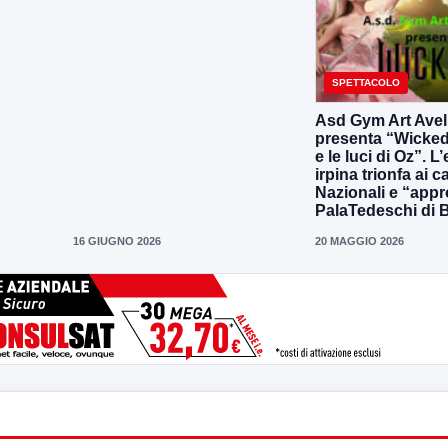
SPETTACOLO
Asd Gym Art Avel
presenta “Wicked
e le luci di Oz”. L
irpina trionfa ai 
Nazionali e “appr
PalaTedeschi di 
16 GIUGNO 2026
20 MAGGIO 2026