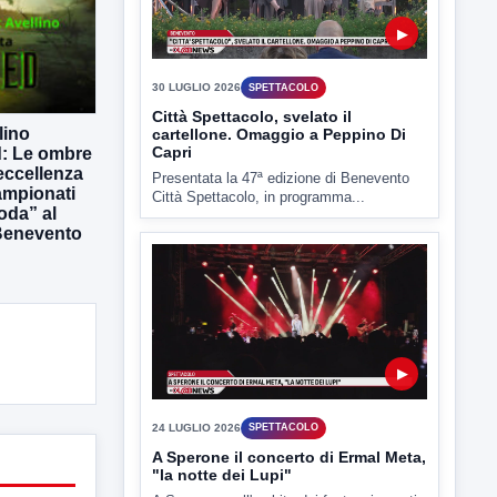
▶
30 LUGLIO 2026
SPETTACOLO
Città Spettacolo, svelato il
lino
cartellone. Omaggio a Peppino Di
Capri
: Le ombre
’eccellenza
Presentata la 47ª edizione di Benevento
campionati
Città Spettacolo, in programma...
oda” al
Benevento
▶
24 LUGLIO 2026
SPETTACOLO
A Sperone il concerto di Ermal Meta,
"la notte dei Lupi"