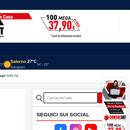
Salerno
27°C
 27°
34° / 25°
Soleggiato
he
8 ORE FA
CERCA
Cerca
SEGUICI SUI SOCIAL
f
◎
▶