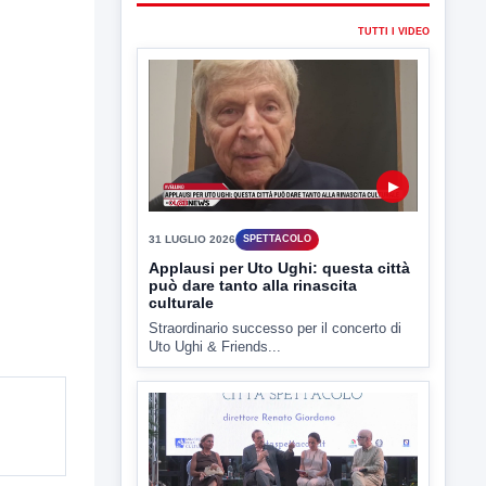
31 LUGLIO 2026
SPETTACOLO
Applausi per Uto Ughi: questa città
può dare tanto alla rinascita
culturale
Straordinario successo per il concerto di
Uto Ughi & Friends...
▶
30 LUGLIO 2026
SPETTACOLO
Città Spettacolo, svelato il
cartellone. Omaggio a Peppino Di
Capri
Presentata la 47ª edizione di Benevento
Città Spettacolo, in programma...