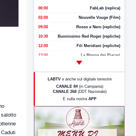
00:00
FabLab (replica)
02:00
Nouvelle Vouge (Film)
09:00
Rosso e Nero (repliche)
10:30
Buonissimo Red Roger (repliche)
12:00
Fili Meridiani (repliche)
13:00
La Mappa dei Piaceri
14:00
LabNews
17:00
LabNews (replica)
LABTV
e anche sul digitale terrestre
18:30
Di Faccia e di Profilo (repliche)
CANALE 84
(in Campania)
CANALE 268
(DDT Nazionale)
19:30
LabNews (Diretta)
E sulla nostra
APP
21:00
Free Sport
no
23:00
LabNews (replica)
 salotto
ottenne
 Caduti