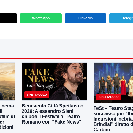
WhatsApp
LinkedIn
Teleg
SPETTACOLO
SPETTACOLO
 cinema
Benevento Città Spettacolo
TeSt – Teatro Sta
di
2026: Alessandro Siani
successo per “Ib
film di
chiude il Festival al Teatro
Incursioni Inebria
er
Romano con “Fake News”
Brindisi” diretto
dizioni
Carbini