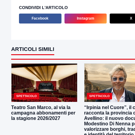
CONDIVIDI L'ARTICOLO
Facebook
Instagram
X
ARTICOLI SIMILI
SPETTACOLO
SPETTACOLO
Teatro San Marco, al via la
“Irpinia nel Cuore”, il
campagna abbonamenti per
racconta la provincia 
la stagione 2026/2027
Avellino: il nuovo docu
Modestino Di Nenna p
valorizzare borghi, tra
e identità del territorio