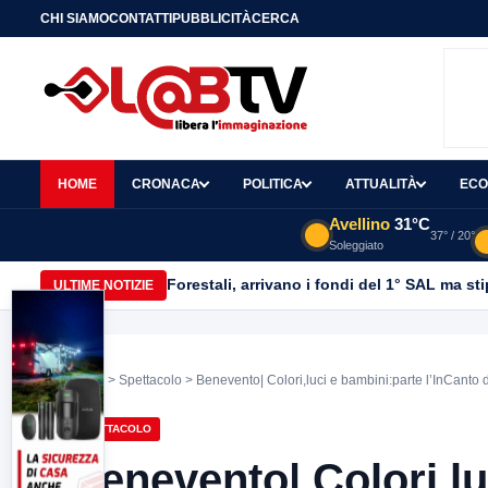
CHI SIAMO
CONTATTI
PUBBLICITÀ
CERCA
HOME
CRONACA
POLITICA
ATTUALITÀ
ECO
Avellino
31°C
37° / 20°
Soleggiato
Forestali, arrivano i fondi del 1° SAL ma st
ULTIME NOTIZIE
Home
>
Spettacolo
> Benevento| Colori,luci e bambini:parte l’InCanto 
SPETTACOLO
Benevento| Colori,lu