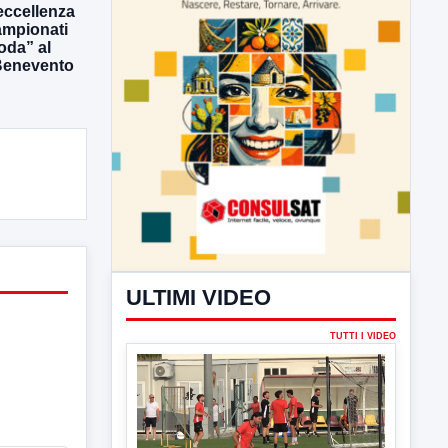
’eccellenza
ULTIMI VIDEO
campionati
oda” al
TUTTI I VIDEO
Benevento
▶
7 AGOSTO 2026
SPORT BENEVENTO
Benevento Calcio: Le scelte di
Floro Flores per il debutto di Coppa
Italia
Il Benevento è pronto al debutto di Coppa
Italia. Scelte...