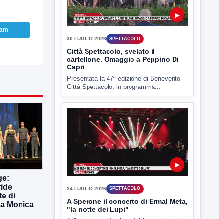
ram
▶
24 LUGLIO 2026
SPETTACOLO
A Sperone il concerto di Ermal Meta,
"la notte dei Lupi"
A Sperone, nell'ambito dei festeggiamenti
per Sant'Elia Profeta, Ermal Meta...
ge:
ride
te di
 da Monica
▶