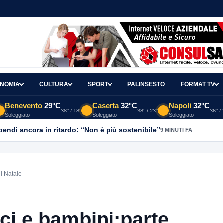
NOMIA
CULTURA
SPORT
PALINSESTO
FORMAT TV
Benevento
29°C
Caserta
32°C
Napoli
32°C
38° / 18°
38° / 23°
36° /
Soleggiato
Soleggiato
Soleggiato
ipendi ancora in ritardo: “Non è più sostenibile”
9 MINUTI FA
di Natale
ci e bambini:parte