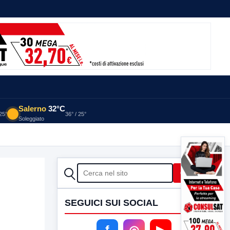
Salerno
32°C
 25°
36° / 25°
Soleggiato
CERCA
Cerca
SEGUICI SUI SOCIAL
f
◎
▶