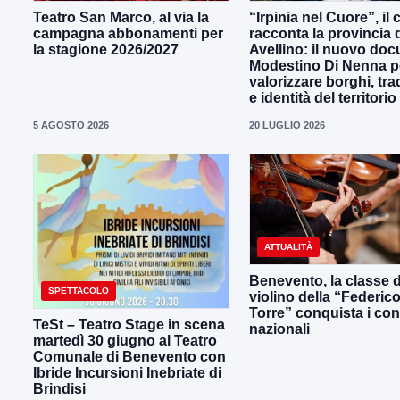
Teatro San Marco, al via la
“Irpinia nel Cuore”, il
campagna abbonamenti per
racconta la provincia 
la stagione 2026/2027
Avellino: il nuovo docu
Modestino Di Nenna p
valorizzare borghi, tra
e identità del territorio
5 AGOSTO 2026
20 LUGLIO 2026
ATTUALITÀ
Benevento, la classe d
SPETTACOLO
violino della “Federic
Torre” conquista i con
TeSt – Teatro Stage in scena
nazionali
martedì 30 giugno al Teatro
Comunale di Benevento con
Ibride Incursioni Inebriate di
Brindisi