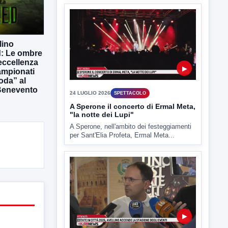
lino
: Le ombre
’eccellenza
▶
campionati
oda” al
Benevento
24 LUGLIO 2026
SPETTACOLO
A Sperone il concerto di Ermal Meta,
"la notte dei Lupi"
A Sperone, nell'ambito dei festeggiamenti
per Sant'Elia Profeta, Ermal Meta...
▶