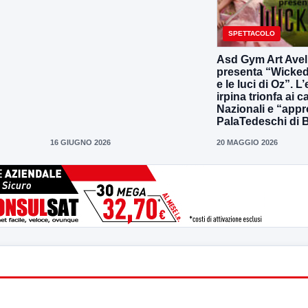
SPETTACOLO
Asd Gym Art Avel
presenta “Wicked
e le luci di Oz”. L
irpina trionfa ai 
Nazionali e “appr
PalaTedeschi di 
16 GIUGNO 2026
20 MAGGIO 2026