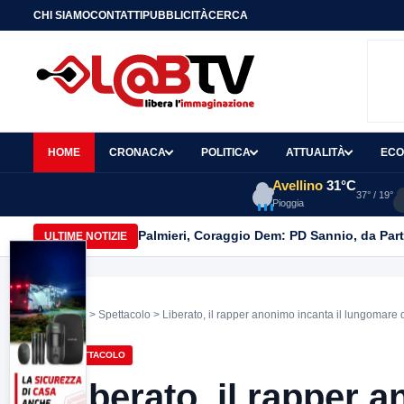
CHI SIAMO
CONTATTI
PUBBLICITÀ
CERCA
HOME
CRONACA
POLITICA
ATTUALITÀ
ECO
Avellino
31°C
37° / 19°
Pioggia
Palmieri, Coraggio Dem: PD Sannio, da Part
ULTIME NOTIZIE
Home
>
Spettacolo
> Liberato, il rapper anonimo incanta il lungomare 
SPETTACOLO
Liberato, il rapper a