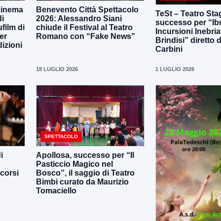
 cinema
Benevento Città Spettacolo
TeSt – Teatro Sta
di
2026: Alessandro Siani
successo per “Ib
film di
chiude il Festival al Teatro
Incursioni Inebria
er
Romano con “Fake News”
Brindisi” diretto
dizioni
Carbini
18 LUGLIO 2026
1 LUGLIO 2026
SPETTACOLO
i
Apollosa, successo per “Il
o
Pasticcio Magico nel
corsi
Bosco”, il saggio di Teatro
Bimbi curato da Maurizio
Tomaciello