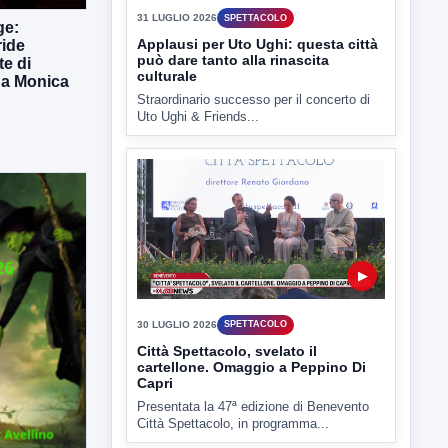
31 LUGLIO 2026
SPETTACOLO
ge:
Applausi per Uto Ughi: questa città
ride
può dare tanto alla rinascita
te di
culturale
 da Monica
Straordinario successo per il concerto di
Uto Ughi & Friends...
▶
30 LUGLIO 2026
SPETTACOLO
Città Spettacolo, svelato il
cartellone. Omaggio a Peppino Di
Capri
Presentata la 47ª edizione di Benevento
Città Spettacolo, in programma...