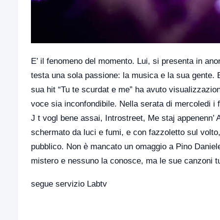
E’ il fenomeno del momento. Lui, si presenta in ano
testa una sola passione: la musica e la sua gente. E
sua hit “Tu te scurdat e me” ha avuto visualizzazion
voce sia inconfondibile. Nella serata di mercoledi i 
J t vogl bene assai, Introstreet, Me staj appenenn’
schermato da luci e fumi, e con fazzoletto sul volto,
pubblico. Non è mancato un omaggio a Pino Daniele
mistero e nessuno la conosce, ma le sue canzoni tutt
segue servizio Labtv