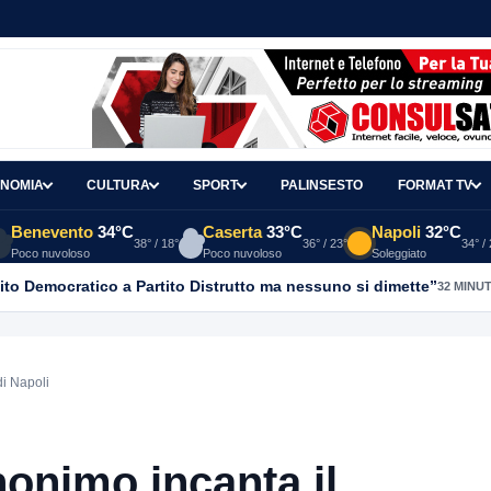
NOMIA
CULTURA
SPORT
PALINSESTO
FORMAT TV
Benevento
34°C
Caserta
33°C
Napoli
32°C
38° / 18°
36° / 23°
34° /
Poco nuvoloso
Poco nuvoloso
Soleggiato
ito Democratico a Partito Distrutto ma nessuno si dimette”
32 MINUT
di Napoli
nonimo incanta il