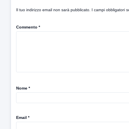
Il tuo indirizzo email non sarà pubblicato.
I campi obbligatori 
Commento
*
Nome
*
Email
*