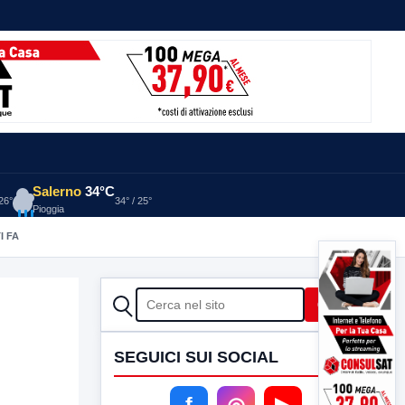
Salerno
34°C
 26°
34° / 25°
Pioggia
I FA
CERCA
Cerca
SEGUICI SUI SOCIAL
f
◎
▶