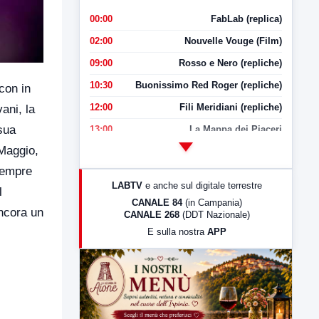
00:00
FabLab (replica)
02:00
Nouvelle Vouge (Film)
09:00
Rosso e Nero (repliche)
10:30
Buonissimo Red Roger (repliche)
con in
12:00
Fili Meridiani (repliche)
ani, la
sua
13:00
La Mappa dei Piaceri
 Maggio,
14:00
LabNews
 sempre
17:00
LabNews (replica)
LABTV
e anche sul digitale terrestre
l
18:30
Di Faccia e di Profilo (repliche)
CANALE 84
(in Campania)
ncora un
CANALE 268
(DDT Nazionale)
19:30
LabNews (Diretta)
E sulla nostra
APP
21:00
Free Sport
23:00
LabNews (replica)