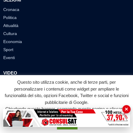
Cronaca
Politica
Attualità
Cultura
Economia
Sport
Eventi
VIDEO
Questo sito utilizza cookie, anche di terze parti, per
Video Cronaca
personalizzare i contenuti come widget per ampliare le
Video Politica
funzionalità del sito, opzioni Facebook, Twitter e social e funzioni
Video Attualità
pubblicitarie di Google.
Video Economia
×
Chiudendo questo banner, scorrendo questa pagina o cliccando
Video Cultura
su qualunque suo elemento acconsenti all'uso dei cookie.
Video Sport
Accetta
Video Tecnologie