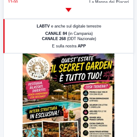
13:00
La Mappa dei Piaceri
14:00
LabNews
17:00
LabNews (replica)
LABTV
e anche sul digitale terrestre
18:30
Di Faccia e di Profilo (repliche)
CANALE 84
(in Campania)
CANALE 268
(DDT Nazionale)
19:30
LabNews (Diretta)
E sulla nostra
APP
21:00
Free Sport
23:00
LabNews (replica)