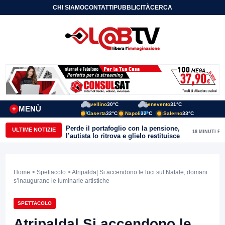
CHI SIAMO
CONTATTI
PUBBLICITÀ
CERCA
Avellino
30°C
Benevento
31°C
MENÙ
+
Caserta
32°C
Napoli
32°C
Salerno
33°C
Perde il portafoglio con la pensione,
ULTIME NOTIZIE
18 MINUTI FA
l’autista lo ritrova e glielo restituisce
Home
>
Spettacolo
> Atripalda| Si accendono le luci sul Natale, domani
s’inaugurano le luminarie artistiche
SPETTACOLO
Atripalda| Si accendono le