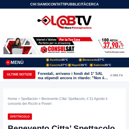
CHI SIAMO
CONTATTI
PUBBLICITÀ
CERCA
Avellino
36°C
Benevento
37°C
MENÙ
+
Caserta
37°C
Napoli
36°C
Salerno
36°C
Forestali, arrivano i fondi del 1° SAL
ULTIME NOTIZIE
4 ORE FA
ma stipendi ancora in ritardo: “Non è
più sostenibile”
Home
>
Spettacolo
> Benevento Citta’ Spettacolo, il 31 Agosto il
concerto dei Ricchi e Poveri
SPETTACOLO
Benevento Citta’ Spettacolo,