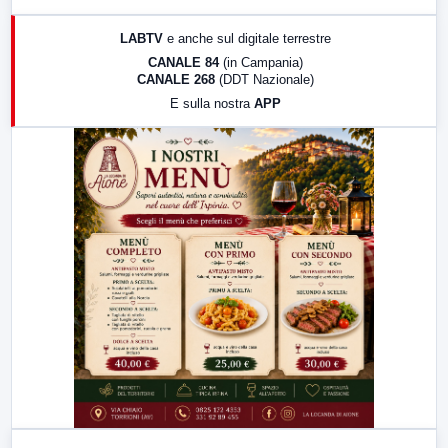
17:00
LabNews (replica)
LABTV
e anche sul digitale terrestre
18:30
Di Faccia e di Profilo (repliche)
CANALE 84
(in Campania)
CANALE 268
(DDT Nazionale)
19:30
LabNews (Diretta)
E sulla nostra
APP
21:00
Free Sport
23:00
LabNews (replica)