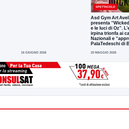
SPETTACOLO
Asd Gym Art Avel
presenta “Wicked
e le luci di Oz”. L
irpina trionfa ai 
Nazionali e “appr
PalaTedeschi di 
16 GIUGNO 2026
20 MAGGIO 2026