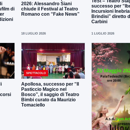
TeSt – Teatro Sta
di
2026: Alessandro Siani
successo per “Ib
film di
chiude il Festival al Teatro
Incursioni Inebria
er
Romano con “Fake News”
Brindisi” diretto
dizioni
Carbini
18 LUGLIO 2026
1 LUGLIO 2026
SPETTACOLO
i
Apollosa, successo per “Il
o
Pasticcio Magico nel
corsi
Bosco”, il saggio di Teatro
Bimbi curato da Maurizio
Tomaciello