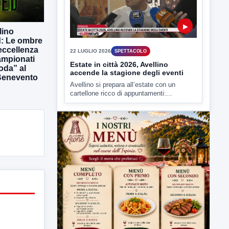
▶
lino
: Le ombre
’eccellenza
22 LUGLIO 2026
SPETTACOLO
campionati
Estate in città 2026, Avellino
oda” al
accende la stagione degli eventi
Benevento
Avellino si prepara all’estate con un
cartellone ricco di appuntamenti:...