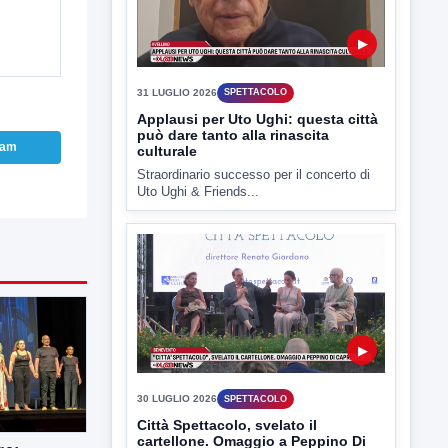
▶
31 LUGLIO 2026
SPETTACOLO
Applausi per Uto Ughi: questa città
può dare tanto alla rinascita
ram
culturale
Straordinario successo per il concerto di
Uto Ughi & Friends...
▶
30 LUGLIO 2026
SPETTACOLO
Città Spettacolo, svelato il
cartellone. Omaggio a Peppino Di