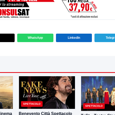
WhatsApp
LinkedIn
Teleg
SPETTACOLO
SPETTACOLO
 cinema
Benevento Città Spettacolo