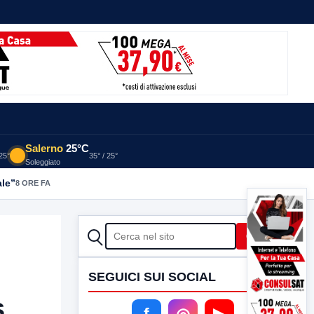
Salerno
25°C
 25°
35° / 25°
Soleggiato
ale”
8 ORE FA
CERCA
Cerca
SEGUICI SUI SOCIAL
s
f
◎
▶