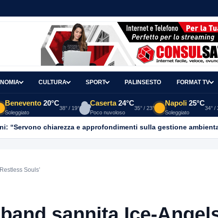
NOMIA
CULTURA
SPORT
PALINSESTO
FORMAT TV
Benevento
20°C
Caserta
24°C
Napoli
25°C
38° / 19°
35° / 23°
34° /
Soleggiato
Poco nuvoloso
Soleggiato
ni: “Servono chiarezza e approfondimenti sulla gestione ambient
Restless Souls’
 band sannita Ice-Angel