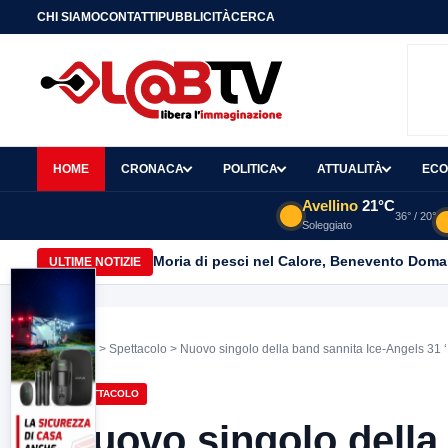
CHI SIAMO
CONTATTI
PUBBLICITÀ
CERCA
HOME
CRONACA
POLITICA
ATTUALITÀ
ECO
Avellino
21°C
36° / 20°
Soleggiato
Moria di pesci nel Calore, Benevento Doma
ULTIME NOTIZIE
Home
>
Spettacolo
> Nuovo singolo della band sannita Ice-Angels 31 ‘
SPETTACOLO
Nuovo singolo della