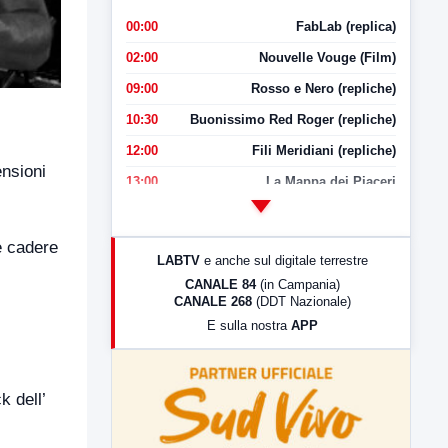
00:00
FabLab (replica)
02:00
Nouvelle Vouge (Film)
09:00
Rosso e Nero (repliche)
10:30
Buonissimo Red Roger (repliche)
12:00
Fili Meridiani (repliche)
ensioni
13:00
La Mappa dei Piaceri
14:00
LabNews
17:00
LabNews (replica)
e cadere
LABTV
e anche sul digitale terrestre
18:30
Di Faccia e di Profilo (repliche)
CANALE 84
(in Campania)
CANALE 268
(DDT Nazionale)
19:30
LabNews (Diretta)
E sulla nostra
APP
21:00
Free Sport
23:00
LabNews (replica)
k dell’