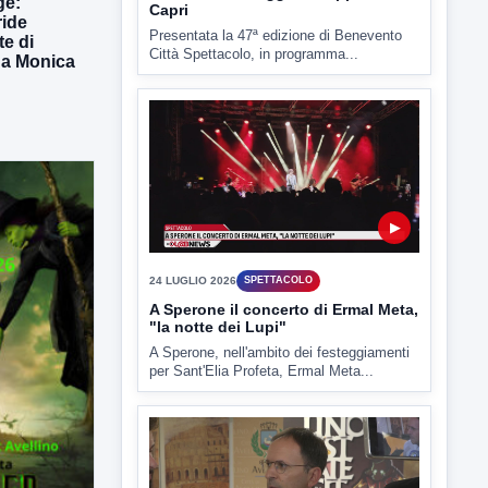
ge:
Capri
ride
Presentata la 47ª edizione di Benevento
te di
Città Spettacolo, in programma...
 da Monica
▶
24 LUGLIO 2026
SPETTACOLO
A Sperone il concerto di Ermal Meta,
"la notte dei Lupi"
A Sperone, nell'ambito dei festeggiamenti
per Sant'Elia Profeta, Ermal Meta...