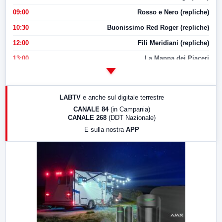
09:00
Rosso e Nero (repliche)
10:30
Buonissimo Red Roger (repliche)
12:00
Fili Meridiani (repliche)
13:00
La Mappa dei Piaceri
14:00
LabNews
17:00
LabNews (replica)
LABTV
e anche sul digitale terrestre
18:30
Di Faccia e di Profilo (repliche)
CANALE 84
(in Campania)
CANALE 268
(DDT Nazionale)
19:30
LabNews (Diretta)
E sulla nostra
APP
21:00
Free Sport
23:00
LabNews (replica)