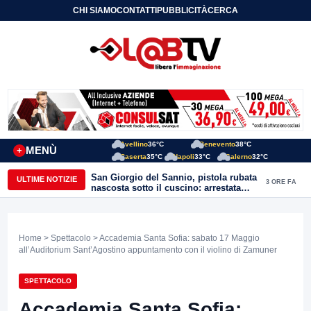
CHI SIAMO
CONTATTI
PUBBLICITÀ
CERCA
Avellino
36°C
Benevento
38°C
MENÙ
+
Caserta
35°C
Napoli
33°C
Salerno
32°C
San Giorgio del Sannio, pistola rubata
ULTIME NOTIZIE
3 ORE FA
nascosta sotto il cuscino: arrestata
51enne
Home
>
Spettacolo
> Accademia Santa Sofia: sabato 17 Maggio
all’Auditorium Sant’Agostino appuntamento con il violino di Zamuner
SPETTACOLO
Accademia Santa Sofia: