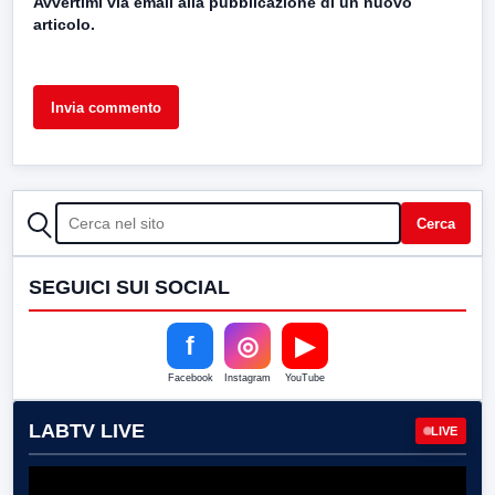
Avvertimi via email alla pubblicazione di un nuovo
articolo.
CERCA
Cerca
SEGUICI SUI SOCIAL
f
◎
▶
Facebook
Instagram
YouTube
LABTV LIVE
LIVE