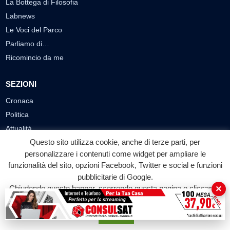
La Bottega di Filosofia
Labnews
Le Voci del Parco
Parliamo di…
Ricomincio da me
SEZIONI
Cronaca
Politica
Attualità
Questo sito utilizza cookie, anche di terze parti, per
Cultura
personalizzare i contenuti come widget per ampliare le
Economia
funzionalità del sito, opzioni Facebook, Twitter e social e funzioni
Sport
pubblicitarie di Google.
Eventi
×
Chiudendo questo banner, scorrendo questa pagina o cliccando
su qualunque suo elemento acconsenti all'uso dei cookie.
VIDEO
Accetta
Video Cronaca