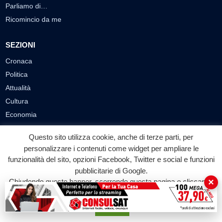
Parliamo di…
Ricomincio da me
SEZIONI
Cronaca
Politica
Attualità
Cultura
Economia
Sport
Questo sito utilizza cookie, anche di terze parti, per
Eventi
personalizzare i contenuti come widget per ampliare le
funzionalità del sito, opzioni Facebook, Twitter e social e funzioni
VIDEO
pubblicitarie di Google.
×
Chiudendo questo banner, scorrendo questa pagina o cliccando
Video Cronaca
su qualunque suo elemento acconsenti all'uso dei cookie.
Video Politica
Accetta
Video Attualità