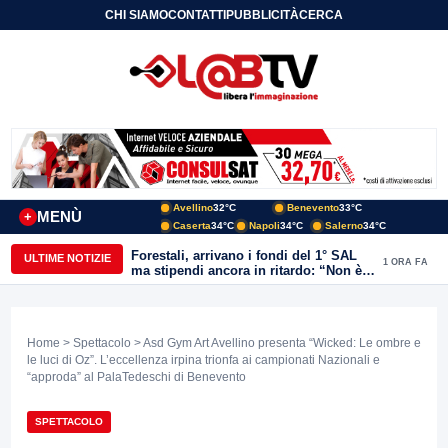
CHI SIAMO
CONTATTI
PUBBLICITÀ
CERCA
Avellino
32°C
Benevento
33°C
MENÙ
+
Caserta
34°C
Napoli
34°C
Salerno
34°C
Forestali, arrivano i fondi del 1° SAL
ULTIME NOTIZIE
1 ORA FA
ma stipendi ancora in ritardo: “Non è
più sostenibile”
Home
>
Spettacolo
> Asd Gym Art Avellino presenta “Wicked: Le ombre e
le luci di Oz”. L’eccellenza irpina trionfa ai campionati Nazionali e
“approda” al PalaTedeschi di Benevento
SPETTACOLO