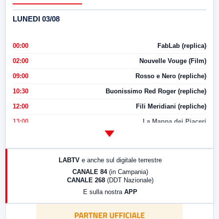
LUNEDI 03/08
00:00
FabLab (replica)
02:00
Nouvelle Vouge (Film)
09:00
Rosso e Nero (repliche)
10:30
Buonissimo Red Roger (repliche)
12:00
Fili Meridiani (repliche)
13:00
La Mappa dei Piaceri
14:00
LabNews
17:00
LabNews (replica)
LABTV
e anche sul digitale terrestre
18:30
Di Faccia e di Profilo (repliche)
CANALE 84
(in Campania)
CANALE 268
(DDT Nazionale)
19:30
LabNews (Diretta)
E sulla nostra
APP
21:00
Free Sport
23:00
LabNews (replica)