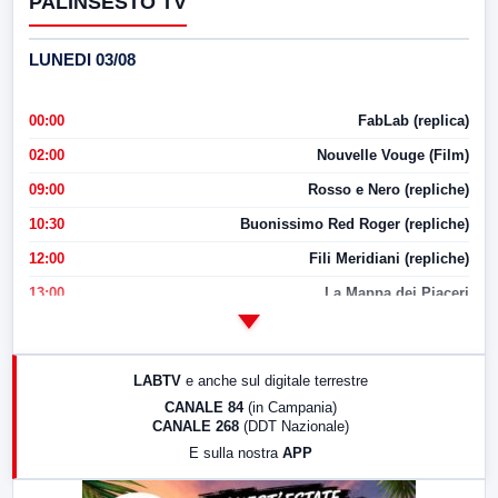
PALINSESTO TV
LUNEDI 03/08
00:00
FabLab (replica)
02:00
Nouvelle Vouge (Film)
09:00
Rosso e Nero (repliche)
10:30
Buonissimo Red Roger (repliche)
12:00
Fili Meridiani (repliche)
13:00
La Mappa dei Piaceri
14:00
LabNews
17:00
LabNews (replica)
LABTV
e anche sul digitale terrestre
18:30
Di Faccia e di Profilo (repliche)
CANALE 84
(in Campania)
CANALE 268
(DDT Nazionale)
19:30
LabNews (Diretta)
E sulla nostra
APP
21:00
Free Sport