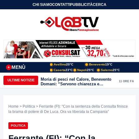
CHI SIAMO
CONTATTI
PUBBLICITÀ
CERCA
Avellino
20°C
Benevento
19°C
MENÙ
+
Caserta
23°C
Napoli
25°C
Salerno
25°C
Moria di pesci nel Calore, Benevento
ULTIME NOTIZIE
11 ORE FA
Domani: “Servono chiarezza e
approfondimenti sulla gestione
ambientale”
Home
>
Politica
> Ferrante (FI): “Con la sentenza della Consulta finisce
la brama di potere di De Luca. Ora va liberata la Campania”
POLITICA
Ferrante (FI): “Con la