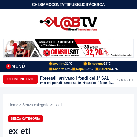
CHI SIAMO
CONTATTI
PUBBLICITÀ
CERCA
Avellino
31°C
Benevento
29°C
MENÙ
+
Caserta
32°C
Napoli
32°C
Salerno
32°C
Forestali, arrivano i fondi del 1° SAL
ULTIME NOTIZIE
17 MINUTI FA
ma stipendi ancora in ritardo: “Non è
più sostenibile”
Home
>
Senza categoria
> ex eti
SENZA CATEGORIA
ex eti