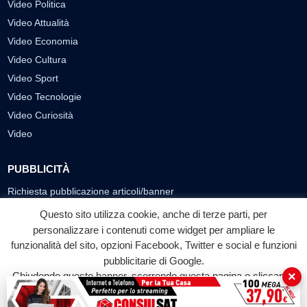
Video Politica
Video Attualità
Video Economia
Video Cultura
Video Sport
Video Tecnologie
Video Curiosità
Video
PUBBLICITÀ
Richiesta pubblicazione articoli/banner
Questo sito utilizza cookie, anche di terze parti, per
SEGUICI SUI SOCIAL
personalizzare i contenuti come widget per ampliare le
funzionalità del sito, opzioni Facebook, Twitter e social e funzioni
f
◎
▶
pubblicitarie di Google.
Facebook
Instagram
YouTube
×
Chiudendo questo banner, scorrendo questa pagina o cliccando
su qualunque suo elemento acconsenti all'uso dei cookie.