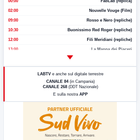
00:00
FabLab (replica)
02:00
Nouvelle Vouge (Film)
09:00
Rosso e Nero (repliche)
10:30
Buonissimo Red Roger (repliche)
12:00
Fili Meridiani (repliche)
13:00
La Mappa dei Piaceri
14:00
LabNews
17:00
LabNews (replica)
LABTV
e anche sul digitale terrestre
18:30
Di Faccia e di Profilo (repliche)
CANALE 84
(in Campania)
CANALE 268
(DDT Nazionale)
19:30
LabNews (Diretta)
E sulla nostra
APP
21:00
Free Sport
23:00
LabNews (replica)