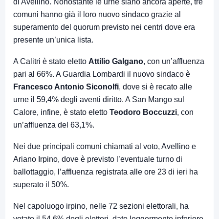
di Avellino. Nonostante le urne siano ancora aperte, tre
comuni hanno già il loro nuovo sindaco grazie al
superamento del quorum previsto nei centri dove era
presente un’unica lista.
A
Calitri
è stato eletto
Attilio Galgano
, con un’affluenza
pari al 66%. A
Guardia Lombardi
il nuovo sindaco è
Francesco Antonio Siconolfi
, dove si è recato alle
urne il 59,4% degli aventi diritto. A
San Mango sul
Calore
, infine, è stato eletto
Teodoro Boccuzzi
, con
un’affluenza del 63,1%.
Nei due principali comuni chiamati al voto,
Avellino
e
Ariano Irpino
, dove è previsto l’eventuale turno di
ballottaggio, l’affluenza registrata alle ore 23 di ieri ha
superato il 50%.
Nel capoluogo irpino, nelle 72 sezioni elettorali, ha
votato il 54,6% degli elettori, dato leggermente inferiore