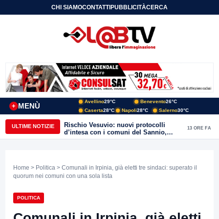
CHI SIAMO
CONTATTI
PUBBLICITÀ
CERCA
Avellino
29°C
Benevento
26°C
MENÙ
+
Caserta
28°C
Napoli
28°C
Salerno
30°C
Rischio Vesuvio: nuovi protocolli
ULTIME NOTIZIE
13 ORE FA
d’intesa con i comuni del Sannio,
firmato il protocollo con Arpaise
Home
>
Politica
> Comunali in Irpinia, già eletti tre sindaci: superato il
quorum nei comuni con una sola lista
POLITICA
Comunali in Irpinia, già eletti