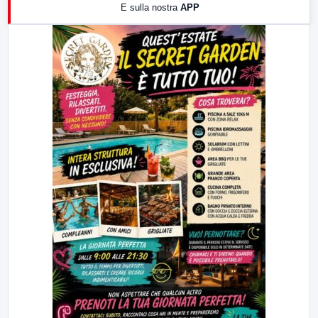
E sulla nostra
APP
21:00
Free Sport
23:00
LabNews (replica)