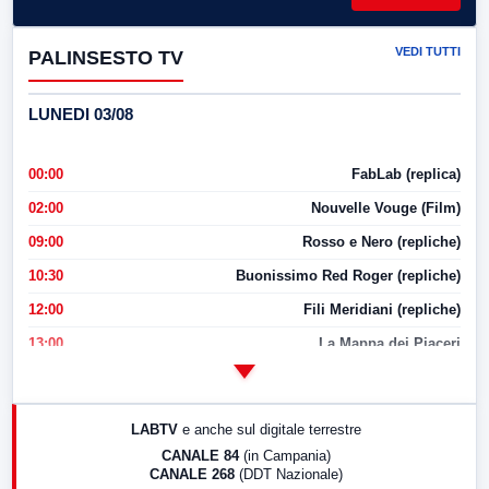
VEDI TUTTI
PALINSESTO TV
LUNEDI 03/08
00:00
FabLab (replica)
02:00
Nouvelle Vouge (Film)
09:00
Rosso e Nero (repliche)
10:30
Buonissimo Red Roger (repliche)
12:00
Fili Meridiani (repliche)
13:00
La Mappa dei Piaceri
14:00
LabNews
17:00
LabNews (replica)
LABTV
e anche sul digitale terrestre
18:30
Di Faccia e di Profilo (repliche)
CANALE 84
(in Campania)
CANALE 268
(DDT Nazionale)
19:30
LabNews (Diretta)