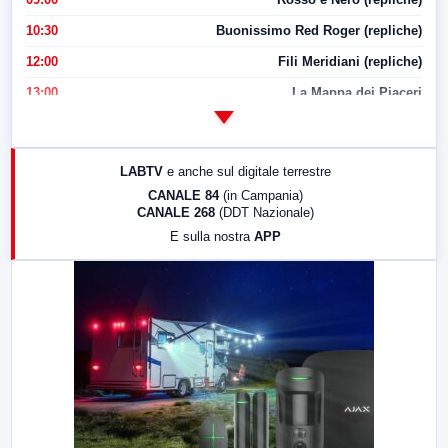
10:30
Buonissimo Red Roger (repliche)
12:00
Fili Meridiani (repliche)
13:00
La Mappa dei Piaceri
14:00
LabNews
17:00
LabNews (replica)
LABTV
e anche sul digitale terrestre
18:30
Di Faccia e di Profilo (repliche)
CANALE 84
(in Campania)
CANALE 268
(DDT Nazionale)
19:30
LabNews (Diretta)
E sulla nostra
APP
21:00
Free Sport
23:00
LabNews (replica)