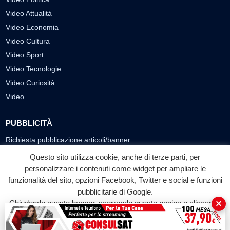
Video Attualità
Video Economia
Video Cultura
Video Sport
Video Tecnologie
Video Curiosità
Video
PUBBLICITÀ
Richiesta pubblicazione articoli/banner
Questo sito utilizza cookie, anche di terze parti, per
SEGUICI SUI SOCIAL
personalizzare i contenuti come widget per ampliare le
f
◎
▶
funzionalità del sito, opzioni Facebook, Twitter e social e funzioni
pubblicitarie di Google.
Facebook
Instagram
YouTube
×
Chiudendo questo banner, scorrendo questa pagina o cliccando
su qualunque suo elemento acconsenti all'uso dei cookie.
© 2026 LABTV - Tutti i diritti riservati