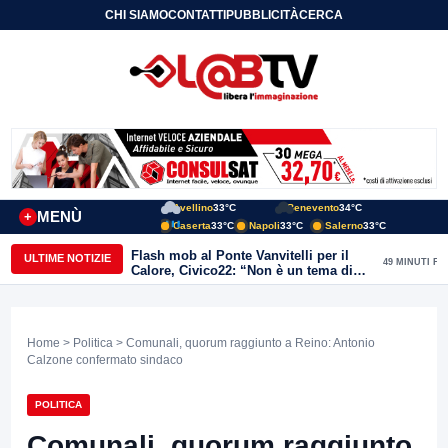
CHI SIAMO
CONTATTI
PUBBLICITÀ
CERCA
Avellino
33°C
Benevento
34°C
MENÙ
+
Caserta
33°C
Napoli
33°C
Salerno
33°C
Flash mob al Ponte Vanvitelli per il
ULTIME NOTIZIE
49 MINUTI FA
Calore, Civico22: “Non è un tema di
quartiere, riguarda tutta Benevento”
Home
>
Politica
> Comunali, quorum raggiunto a Reino: Antonio
Calzone confermato sindaco
POLITICA
Comunali, quorum raggiunto