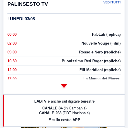
VEDI TUTTI
PALINSESTO TV
LUNEDI 03/08
00:00
FabLab (replica)
02:00
Nouvelle Vouge (Film)
09:00
Rosso e Nero (repliche)
10:30
Buonissimo Red Roger (repliche)
12:00
Fili Meridiani (repliche)
13:00
La Mappa dei Piaceri
14:00
LabNews
17:00
LabNews (replica)
LABTV
e anche sul digitale terrestre
18:30
Di Faccia e di Profilo (repliche)
CANALE 84
(in Campania)
CANALE 268
(DDT Nazionale)
19:30
LabNews (Diretta)
E sulla nostra
APP
21:00
Free Sport