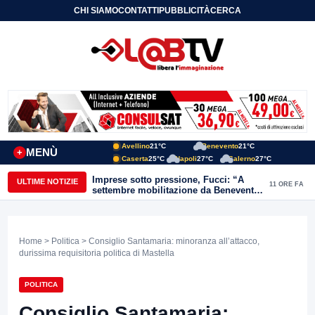
CHI SIAMO
CONTATTI
PUBBLICITÀ
CERCA
Avellino
21°C
Benevento
21°C
MENÙ
+
Caserta
25°C
Napoli
27°C
Salerno
27°C
Imprese sotto pressione, Fucci: “A
ULTIME NOTIZIE
11 ORE FA
settembre mobilitazione da Benevento
e Avellino”
Home
>
Politica
> Consiglio Santamaria: minoranza all’attacco,
durissima requisitoria politica di Mastella
POLITICA
Consiglio Santamaria: