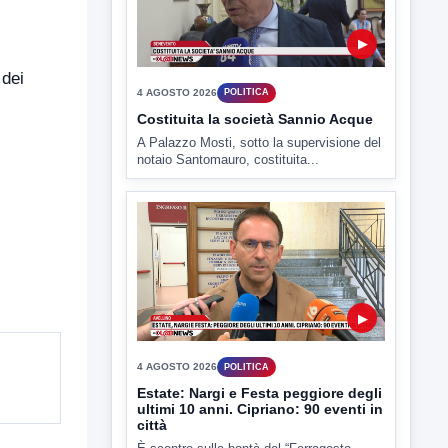
 dei
▶
4 AGOSTO 2026
POLITICA
Costituita la società Sannio Acque
A Palazzo Mosti, sotto la supervisione del
notaio Santomauro, costituita...
▶
4 AGOSTO 2026
POLITICA