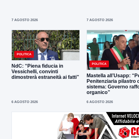
7 AGOSTO 2026
7 AGOSTO 2026
POLITICA
POLITICA
NdC: “Piena fiducia in
Vessichelli, convinti
Mastella all’Usapp: “Po
dimostrerà estraneità ai fatti”
Penitenziaria pilastro 
sistema: Governo raffo
organico”
6 AGOSTO 2026
6 AGOSTO 2026