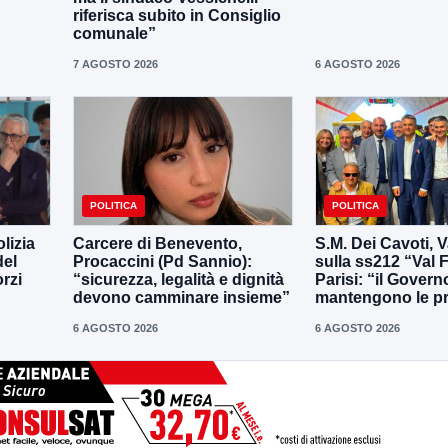
riferisca subito in Consiglio
comunale”
7 AGOSTO 2026
6 AGOSTO 2026
POLITICA
POLITICA
lizia
Carcere di Benevento,
S.M. Dei Cavoti, V
del
Procaccini (Pd Sannio):
sulla ss212 “Val F
rzi
“sicurezza, legalità e dignità
Parisi: “il Govern
devono camminare insieme”
mantengono le p
6 AGOSTO 2026
6 AGOSTO 2026