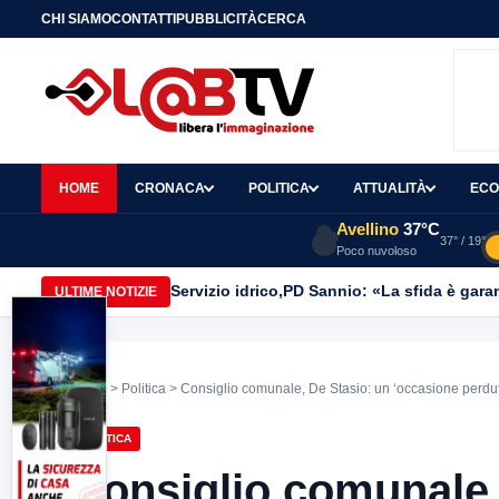
CHI SIAMO
CONTATTI
PUBBLICITÀ
CERCA
HOME
CRONACA
POLITICA
ATTUALITÀ
ECO
Avellino
37°C
37° / 19°
Poco nuvoloso
Servizio idrico,PD Sannio: «La sfida è gar
ULTIME NOTIZIE
Home
>
Politica
> Consiglio comunale, De Stasio: un ‘occasione perdu
POLITICA
Consiglio comunale,