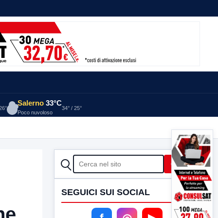
Salerno
33°C
 26°
34° / 25°
Poco nuvoloso
CERCA
Cerca
SEGUICI SUI SOCIAL
ne
f
◎
▶