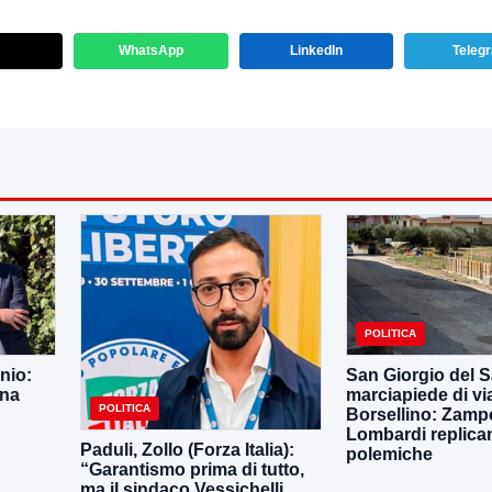
WhatsApp
LinkedIn
Teleg
POLITICA
nio:
San Giorgio del S
una
marciapiede di vi
POLITICA
Borsellino: Zampe
Lombardi replican
Paduli, Zollo (Forza Italia):
polemiche
“Garantismo prima di tutto,
ma il sindaco Vessichelli