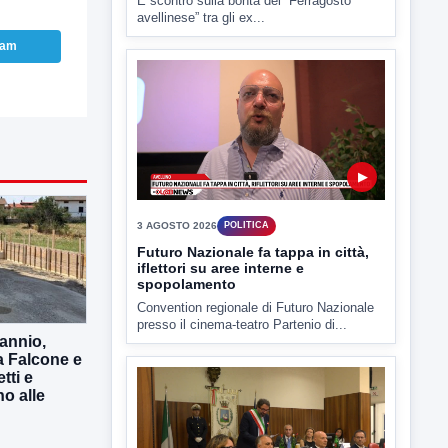
Estate: Nargi e Festa peggiore degli
ultimi 10 anni. Cipriano: 90 eventi in
ram
città
È scontro sulla bontà del “Ferragosto
avellinese” tra gli ex...
▶
3 AGOSTO 2026
POLITICA
Futuro Nazionale fa tappa in città,
annio,
iflettori su aree interne e
spopolamento
a Falcone e
tti e
Convention regionale di Futuro Nazionale
o alle
presso il cinema-teatro Partenio di...