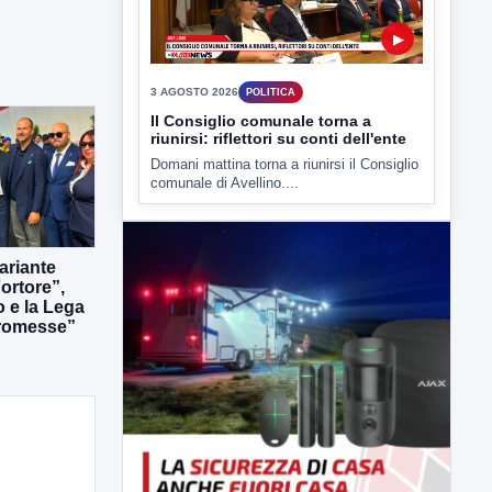
▶
3 AGOSTO 2026
POLITICA
Il Consiglio comunale torna a
riunirsi: riflettori su conti dell'ente
Domani mattina torna a riunirsi il Consiglio
comunale di Avellino....
ariante
ortore”,
o e la Lega
romesse”