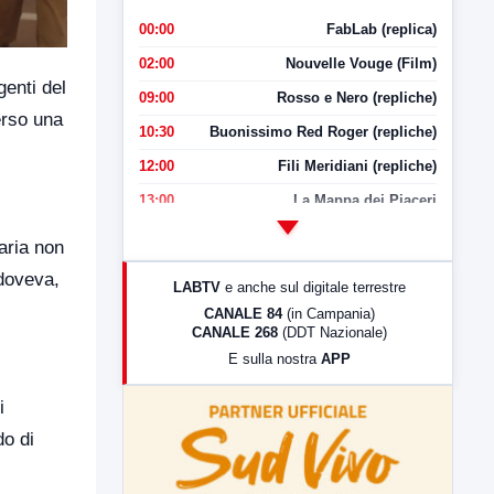
00:00
FabLab (replica)
02:00
Nouvelle Vouge (Film)
genti del
09:00
Rosso e Nero (repliche)
erso una
10:30
Buonissimo Red Roger (repliche)
12:00
Fili Meridiani (repliche)
13:00
La Mappa dei Piaceri
14:00
LabNews
aria non
17:00
LabNews (replica)
 doveva,
LABTV
e anche sul digitale terrestre
18:30
Di Faccia e di Profilo (repliche)
CANALE 84
(in Campania)
CANALE 268
(DDT Nazionale)
19:30
LabNews (Diretta)
E sulla nostra
APP
21:00
Free Sport
i
23:00
LabNews (replica)
do di