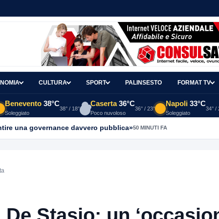
NOMIA
CULTURA
SPORT
PALINSESTO
FORMAT TV
Benevento
38°C
Caserta
36°C
Napoli
33°C
38° / 18°
36° / 23°
34° /
Soleggiato
Poco nuvoloso
Soleggiato
antire una governance davvero pubblica»
50 MINUTI FA
ta
 De Stasio: un ‘occasio