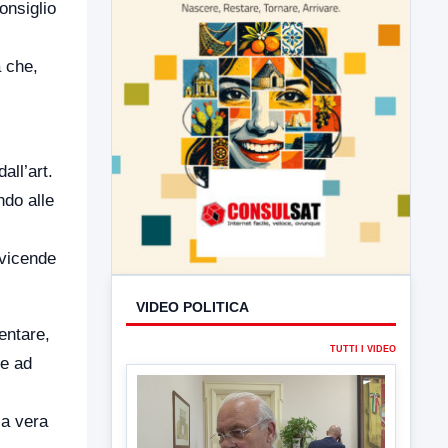
Consiglio
a che,
all’art.
ndo alle
 vicende
entare,
ne ad
VIDEO POLITICA
ca vera
TUTTI I VIDEO