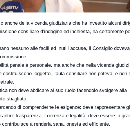
so anche della vicenda giudiziaria che ha investito alcuni diri
issione consiliare d’indagine ed inchiesta, ha certamente p
ano nessuno alle facili ed inutili accuse, il Consiglio doveva
 commissione.
lità penale è personale, ma anche che nella vicenda giudizi
 costituiscono oggetto, l’aula consiliare non poteva, e non
atrale.
ica non deve abdicare al suo ruolo facendolo svolgere alla
te sbagliato.
cercando di comprenderne le esigenze; deve rappresentare gl
rantire trasparenza, coerenza e legalità; deve essere in gra
 contribuisce a renderla sana, onesta ed efficiente.